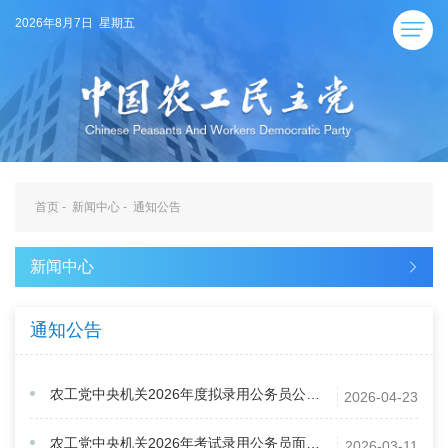
2026年8月7日 星期五
首页
-
新闻中心
-
通知公告
新闻中心
通知公告
农工党中央机关2026年度拟录用公务员公示公告
2026-04-23
农工党中央机关2026年考试录用公务员面试递补公告
2026-03-11