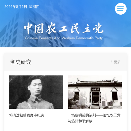
2026年8月6日 星期四
党史研究
更多
邓演达被捕案庭审纪实
一场黎明前的谈判——追忆农工党
与温州和平解放