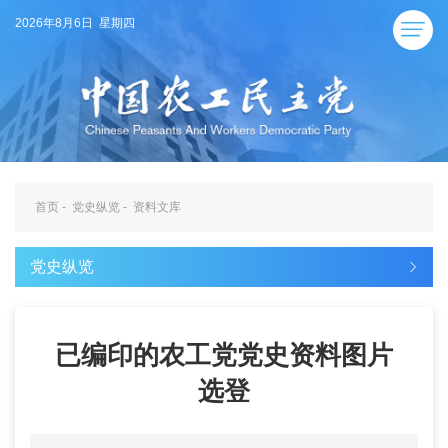
2026年8月6日 星期四
首页
-
党史纵览
-
资料文库
党史纵览
已编印的农工党党史资料图片
选登