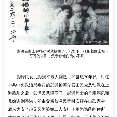
彭湃
在彭士禄很小时就牺牲了，只留下一张抱着彭士禄与
哥哥的合影，父亲称他们为小乖乖。
彭泽民女儿彭润平老人回忆，20世纪30年代，时任
中共中央政治局委员的彭湃被蒋介石国民党反动派在上
海残杀之后，彭泽民悲愤不已。彭湃烈士的母亲周凤和
儿媳逃到香港，即由父亲彭泽民暂时安顿在自己家中，
后来为安全起见又为婆媳二人安排了更为隐蔽的住所，