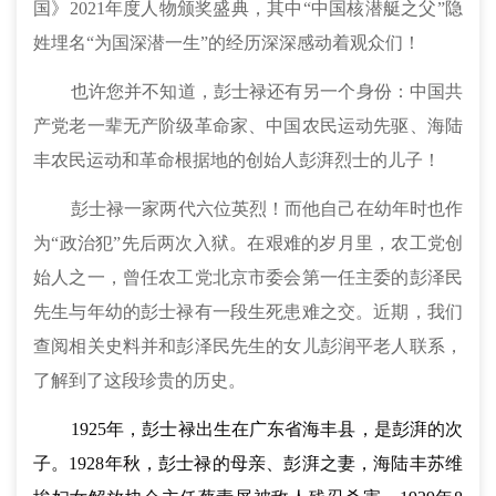
国》2021年度人物颁奖盛典，其中“中国核潜艇之父”隐
姓埋名“为国深潜一生”的经历深深感动着观众们！
也许您并不知道，彭士禄还有另一个身份：中国共
产党老一辈无产阶级革命家、中国农民运动先驱、海陆
丰农民运动和革命根据地的创始人彭湃烈士的儿子！
彭士禄一家两代六位英烈！而他自己在幼年时也作
为“政治犯”先后两次入狱。在艰难的岁月里，农工党创
始人之一，曾任农工党北京市委会第一任主委的彭泽民
先生与年幼的彭士禄有一段生死患难之交。近期，我们
查阅相关史料并和彭泽民先生的女儿彭润平老人联系，
了解到了这段珍贵的历史。
1925年，彭士禄出生在广东省海丰县，是彭湃的次
子。1928年秋，彭士禄的母亲、彭湃之妻，海陆丰苏维