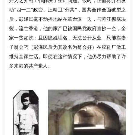
并为之介绍工作解决了生计问题。彼时，正值蒋介石发
动“四一二”政变、汪精卫“分共”，国共合作全面破裂之
后，彭泽民毫不动摇地站在革命派一边，与蒋汪彻底决
裂，流亡香港，他的家产已被国民党政府查抄一空，全
家一贫如洗；且因隐姓埋名，无法公开从业，只能靠妻
子翁会巧（彭泽民后为其改名为翁会好）在胶鞋厂做工
维持全家生活。即便在这种情况下，他仍尽力帮助了许
多来港的共产党人。