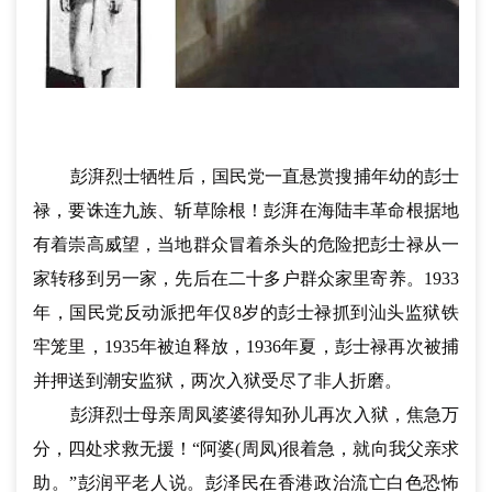
彭湃烈士牺牲后，国民党一直悬赏搜捕年幼的彭士
禄，要诛连九族、斩草除根！彭湃在海陆丰革命根据地
有着崇高威望，当地群众冒着杀头的危险把彭士禄从一
家转移到另一家，先后在二十多户群众家里寄养。1933
年，国民党反动派把年仅8岁的彭士禄抓到汕头监狱铁
牢笼里，1935年被迫释放，1936年夏，彭士禄再次被捕
并押送到潮安监狱，两次入狱受尽了非人折磨。
彭湃烈士母亲周凤婆婆得知孙儿再次入狱，焦急万
分，四处求救无援！“阿婆(周凤)很着急，就向我父亲求
助。”彭润平老人说。彭泽民在香港政治流亡白色恐怖