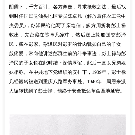
阴霾下，千方百计、各方奔走，寻求抢救之法，最后找
到时任国民党汕头地区专员陈卓凡（解放后任农工党中
央委员)，彭泽民给他写了亲笔信，多方周折将彭士禄
救出，先密藏在陈卓凡家中，然后送上轮船送交彭泽
民，藏在彭家。彭泽民对彭湃的骨肉犹如自己的子女一
般疼爱，常向他讲述彭湃生前的斗争事迹，彭士禄与彭
泽民的子女也在此时结下深情厚谊，此后一直以兄弟姐
妹相称。在中共地下党组织的安排下，1939年，彭士禄
几经辗转被送到重庆八路军办事处。1940年，周恩来派
人辗转找到了彭士禄，他终于安全抵达革命圣地延安。