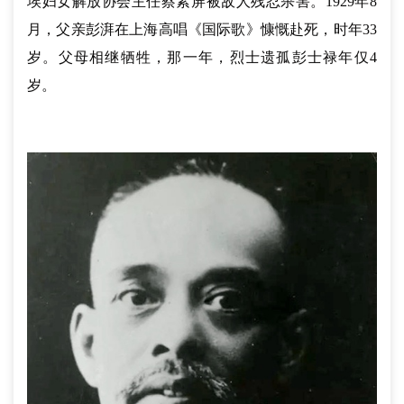
埃妇女解放协会主任蔡素屏被敌人残忍杀害。1929年8
月，父亲彭湃在上海高唱《国际歌》慷慨赴死，时年33
岁。父母相继牺牲，那一年，烈士遗孤彭士禄年仅4
岁。