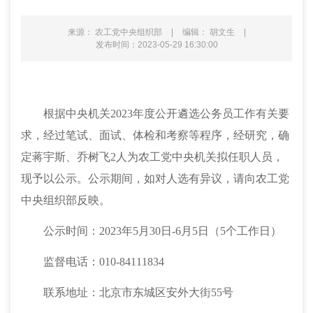
来源： 农工党中央组织部
|
编辑： 胡文生
|
发布时间：2023-05-29 16:30:00
根据中央机关
20
23
年度公开遴选公务员工作有关要
求，经过笔试、面试、体检和考察等程序，经研究，确
定蒋宇斯、乔树飞
2
人为农工党中央机关拟任职人员，
现予以公示。公示期间，如对人选有异议，请向农工党
中央组织部反映。
公示时间：
20
23
年
5
月
30
日
-
6
月
5
日（
5个工作日）
监督电话：
010-84111834
联系地址：北京市东城区安外大街
55号