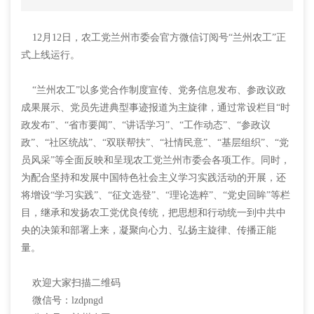
12月12日，农工党兰州市委会官方微信订阅号“兰州农工”正
式上线运行。
“兰州农工”以多党合作制度宣传、党务信息发布、参政议政
成果展示、党员先进典型事迹报道为主旋律，通过常设栏目“时
政发布”、“省市要闻”、“讲话学习”、“工作动态”、“参政议
政”、“社区统战”、“双联帮扶”、“社情民意”、“基层组织”、“党
员风采”等全面反映和呈现农工党兰州市委会各项工作。同时，
为配合坚持和发展中国特色社会主义学习实践活动的开展，还
将增设“学习实践”、“征文选登”、“理论选粹”、“党史回眸”等栏
目，继承和发扬农工党优良传统，把思想和行动统一到中共中
央的决策和部署上来，凝聚向心力、弘扬主旋律、传播正能
量。
欢迎大家扫描二维码
微信号：lzdpngd