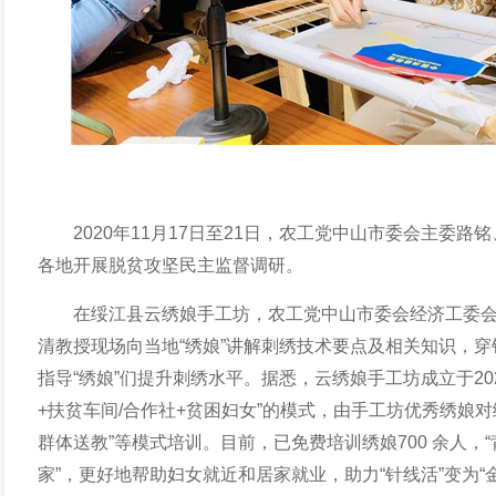
2020年
11月17日至21日，农工党中山市委
会
主委路铭
各地
开展脱贫攻坚民主监督调研。
在绥江县云绣娘手工坊，农工党中山市委会经济工委
清
教授
现场
向当地“绣娘”
讲解刺绣技术要点及相关知识，穿
指导“绣娘”们提升刺绣水平。
据悉，
云绣娘手工坊
成立于
2
+扶贫车间/合作社+贫困妇女”的模式，由手工坊优秀绣娘对绥
群体送教”等模式培训
。
目前，已免费培训绣娘700 余人，
家”，更好地帮助妇女就近
和
居家就业，助力“针线活”变为