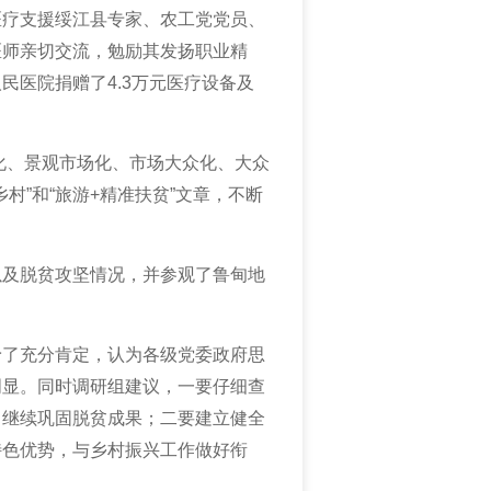
医疗支援绥江县专家、农工党
党
员、
医师亲切交流，勉励其发扬职业精
民医院捐赠了4.3万元医疗设备及
化、景观市场化、市场大众化、大众
村”和“旅游+精准扶贫”文章，不断
以及脱贫攻坚情况，并参观了
鲁甸地
予了充分肯定，认为各级党委政府思
明显。同时
调研组
建议，一要仔细查
，继续巩固脱贫成果；二要建立健全
特色优势，与乡村振兴工作做好衔
。