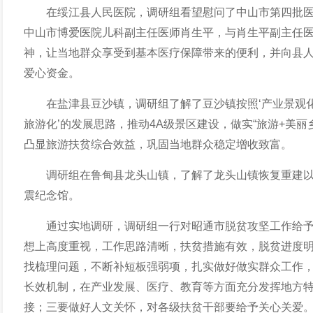
在绥江县人民医院，调研组看望慰问
了
中山市第四批
中山市博爱医院儿科副主任医师肖生平，与肖生平副主任
神，让当地群众享受到基本医疗保障带来的便利，并向县人
爱心资金。
在
盐津县
豆沙镇，
调研组
了解
了
豆沙镇按照‘产业景观
旅游化’的发展思路，推动4A级景区建设，做实“旅游+美丽乡
凸显旅游扶贫综合效益，巩固当地群众稳定增收致富。
调研组在
鲁甸县龙头山镇
，
了解了
龙头山镇恢复重建
震纪念馆。
通过实地调研，调研组一行对昭通市脱贫攻坚工作给
想上高度重视，工作思路清晰，扶贫措施有效，脱贫进度
找梳理问题
，
不断补短板强弱项，扎实做好做实群众工作
长效机制
，
在产业发展、医疗、教育等方面充分发挥地方
接
；
三要做好人文关怀
，
对各级扶贫干部要给予关心关爱