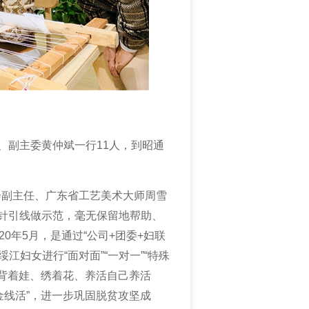
、副主委黄仲斌一行11人，
到
昭通
会副主任、广东省工艺美术大师周雪
针引线
做
示范，毫无保留地帮助、
020年5月，
是
通过“公司+团委+妇联
江妇女进行“面对面”“一对一”“特殊
“背着娃、绣着花、养活自己养活
“金线活”，进一步巩固脱贫攻坚成