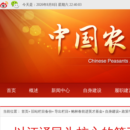
今天是：
2026年8月8日 星期六
22:40:04
首页
概述
新闻中心
自身建设
履职建
当前位置：
首页
»
旧站栏目备份
»
导出栏目
»
鲍林春前进英才基金
»
自身建设
» 政策