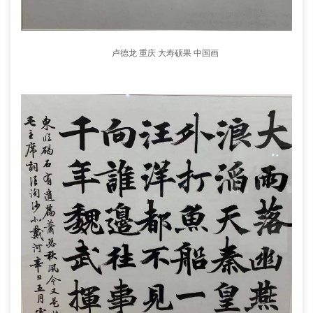
卢德龙 重庆 大寿硕果 中国画