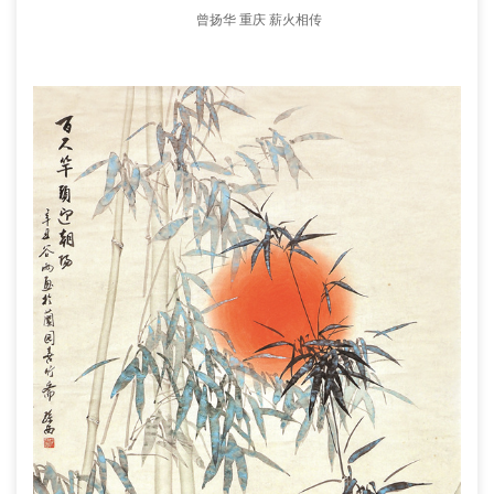
曾扬华 重庆 薪火相传