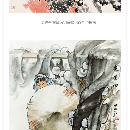
唐虎全 重庆 岁月峥嵘记百年 中国画