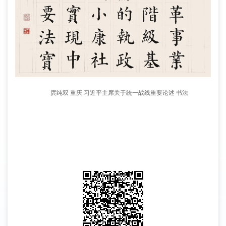
庹纯双 重庆 习近平主席关于统一战线重要论述 书法