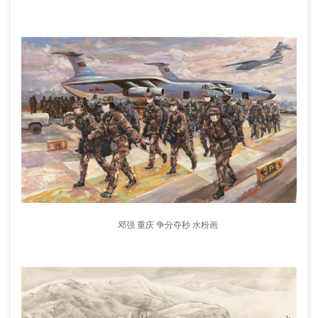
邓强 重庆 争分夺秒 水粉画