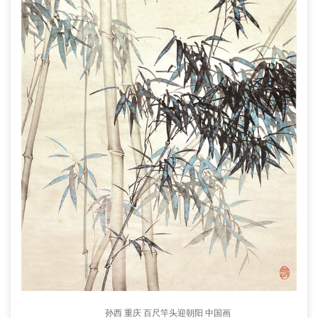
孙西 重庆 百尺竿头迎朝阳 中国画