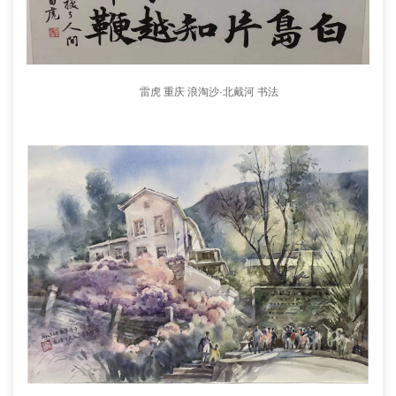
雷虎 重庆 浪淘沙·北戴河 书法