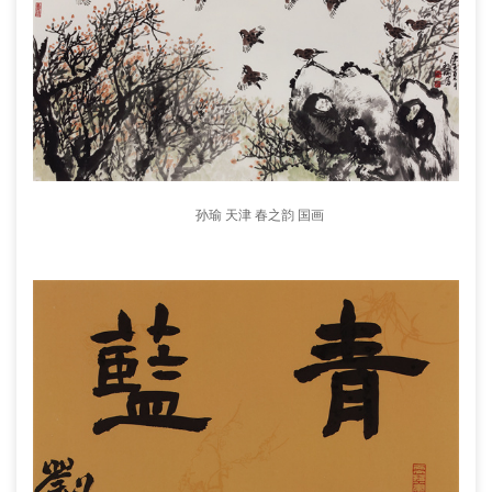
孙瑜 天津 春之韵 国画