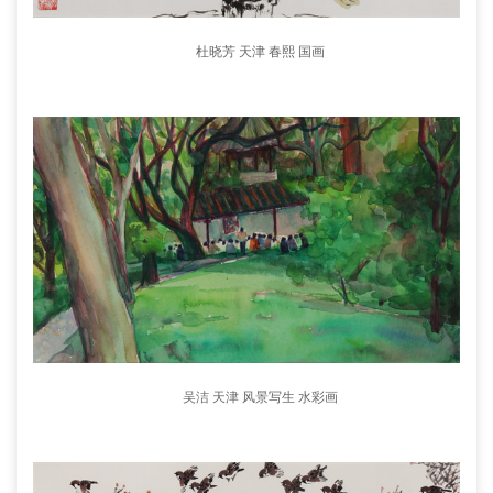
杜晓芳 天津 春熙 国画
吴洁 天津 风景写生 水彩画