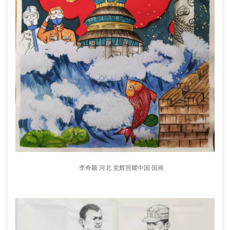
李奇颖 河北 党辉照耀中国 国画