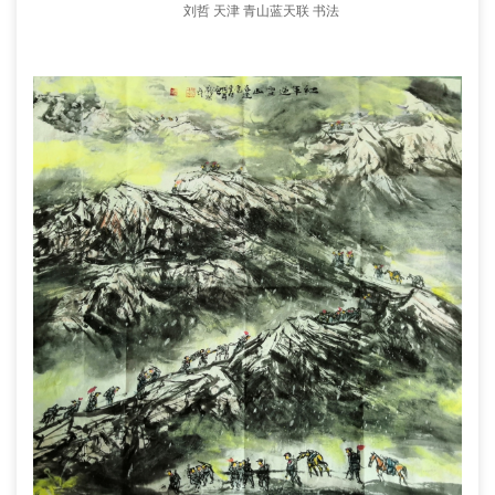
刘哲 天津 青山蓝天联 书法