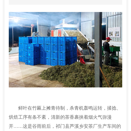
鲜叶在竹匾上摊青待制，杀青机轰鸣运转，揉捻、
烘焙工序有条不紊，清新的茶香裹挟着烟火气弥漫
开……这是谷雨前后，祁门县芦溪乡安茶厂生产车间的