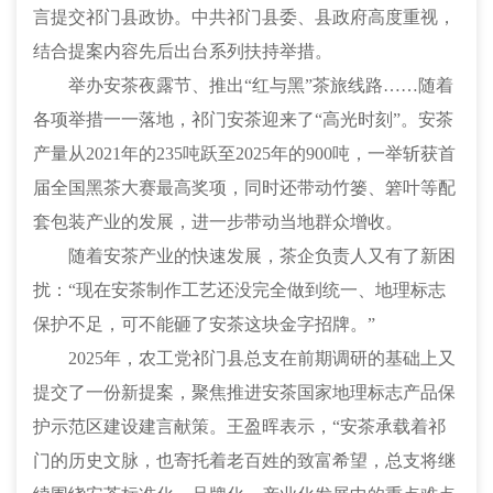
言提交祁门县政协。中共祁门县委、县政府高度重视，
结合提案内容先后出台系列扶持举措。
举办安茶夜露节、推出“红与黑”茶旅线路……随着
各项举措一一落地，祁门安茶迎来了“高光时刻”。安茶
产量从2021年的235吨跃至2025年的900吨，一举斩获首
届全国黑茶大赛最高奖项，同时还带动竹篓、箬叶等配
套包装产业的发展，进一步带动当地群众增收。
随着安茶产业的快速发展，茶企负责人又有了新困
扰：“现在安茶制作工艺还没完全做到统一、地理标志
保护不足，可不能砸了安茶这块金字招牌。”
2025年，农工党祁门县总支在前期调研的基础上又
提交了一份新提案，聚焦推进安茶国家地理标志产品保
护示范区建设建言献策。王盈晖表示，“安茶承载着祁
门的历史文脉，也寄托着老百姓的致富希望，总支将继