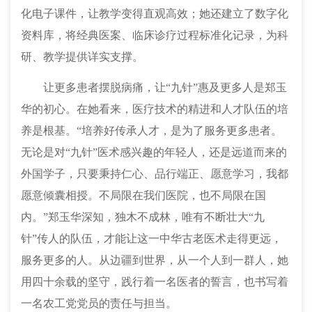
化
电子
课件，让教学变得直观高效
；
她还建立
了
数字化
资料库，将经典医案、临床诊疗过程标准化记录，为科
研
、
教学提供详实支撑。
让更多患者摆脱病痛，让
“
九针
”
惠及更多人是郑玉
华的初心。在她看来，医疗技术的精进和人才队伍的培
养是根基。
“培养好传承人才，是为了服务更多患者。
无论是对
“
九针
”
医术感兴趣的年轻人，还是远道而来的
外国学子，只要
秉持
仁心、品行端正、愿意学习，我都
愿意倾囊相授。不局限在我们医院，也不局限在国
内。
”郑玉华深知，独木不成林，唯有不断壮大
“
九
针
”
传人的队伍，才能让这一中华古老医术走
得更远
，
服务更多
的
人。从边疆到世界，从一个人到一群人，她
用四十余载的坚守，践行着一名医者的誓言，也书写着
一名农工党党员的责任与担当。