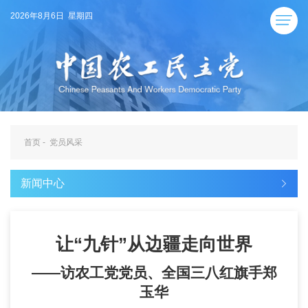
2026年8月6日 星期四
首页
-
党员风采
新闻中心
让“九针”从边疆走向世界
——访农工党党员、全国三八红旗手郑
玉华