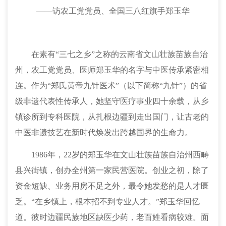
——访农工党党员、
全国三八红旗手郑玉华
在素有
“三七之乡”之称的
云南省文山壮族苗族自治
州
，农工党党员、医师郑玉华的名字与中医传承紧密相
连。作为
“郑氏黄帝九针医术”（
以下
简称
“九针”）的省
级非遗代表性传承人，她坚守医疗事业四十余载，从乡
镇诊所到专科医院，从扎根边疆到走出国门，让古老的
中医非遗技艺在新时代焕发出跨越国界的生命力。
1986年，22岁的郑玉华在文山壮族苗族自治州西畴
县兴街镇，创办全州第一家民营医院。创业之初，
除了
资金短缺、业务用房不足
之外
，最令她发愁的是人才匮
乏。
“在乡镇上，根本招不到专业人才。”郑玉华回忆
道。彼时边疆民族地区缺医少药，老百姓看病较难。面