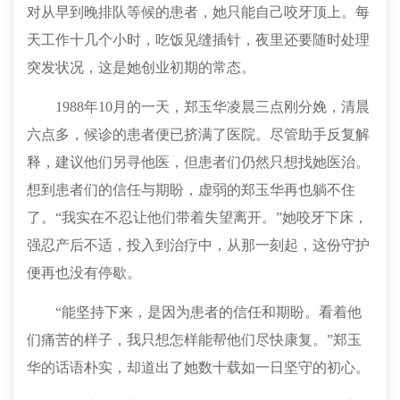
对从早到晚排队等候的患者，她只能自己咬牙顶上。每
天工作十几个小时，吃饭见缝插针，夜里还要随时处理
突发状况，这是她创业初期的常态。
1988年10月的一天，郑玉华凌晨三点刚分娩，清晨
六点多，候诊的患者便已挤满了医院。尽管助手反复解
释，建议他们另寻他医，但患者们仍然只想找她医治。
想到患者们的信任与期盼，虚弱的郑玉华再也躺不住
了。“我实在不忍让他们带着失望离开。”她咬牙下床，
强忍产后不适，投入到治疗中，从那一刻起，这份守护
便再也没有停歇。
“能坚持下来，是因为患者的信任和期盼。看着他
们痛苦的样子，我只想怎样能帮他们尽快康复。”郑玉
华的话语朴实，却道出了她数十载如一日坚守的初心。