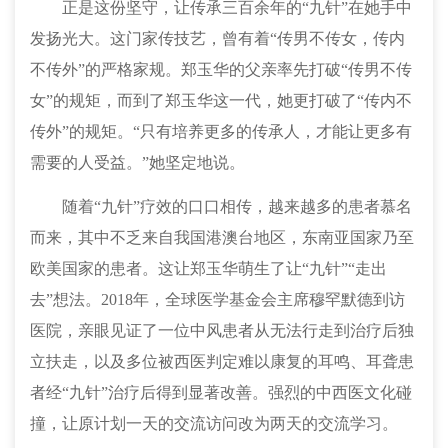
正是这份坚守，让传承三百余年的
“九针”在她手中
发扬光大。这门家传技艺，曾有着“传男不传女，传内
不传外”的严格家规。郑玉华的父亲率先打破“传男不传
女”的规矩，而到了郑玉华这一代，她
更
打破了
“传内不
传外”的规矩。“只有培养更多的传承人，才能让更多有
需要的人受益。”她坚定地说。
随着
“
九针
”
疗效的口口相传，越来越多的患者慕名
而来，其中不乏来自我国港澳台地区，东南亚国家
乃至
欧美国家的患者。这让郑玉华萌生了让
“九针”“走出
去”想法。2018年，全球医学基金会主席穆罕默德到访
医院，亲眼见证
了
一位中风患者从无法行走到治疗后独
立扶走，
以及
多位被西医判定难以康复的耳鸣、耳聋患
者经
“
九针
”
治疗后得到显著改善。强烈的中西医文化碰
撞，让原计划一天的交流访问改为两天的交流学习。