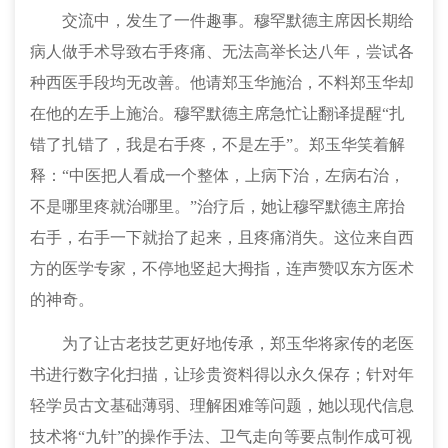
交流中，发生了一件趣事。穆罕默德主席因长期
给
病人做
手术导致右手疼痛、无法高举长达八年，尝试各
种西医手段均无改善。他请郑玉华施治，不料郑玉华却
在他的左手上施治。穆罕默德主席急忙让翻译提醒
“扎
错了扎错了，我是右手疼，不是左手”。郑玉华笑着解
释：“中医把人看成一个整体，上病下治，左病右治，
不是哪里疼就治哪里。”治疗后，她让穆罕默德主席抬
右
手，
右
手一下就抬了起来，
且
疼痛消失。这位来自西
方的医学专家，不停地竖起大拇指，连声赞叹东方医术
的神奇。
为了让古老技艺更好地传承，郑玉华将家传的
老
医
书进行数字化扫描，让珍贵资料得以永久保存；针对年
轻学员古文基础薄弱、理解困难
等问题
，她
以现代信息
技术
将
“
九针
”
的操作手法、卫气走向等要点制作成可视