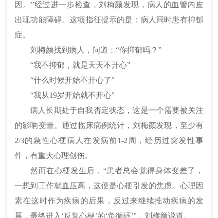
因。”经过进一步检查，刘梅颜发现，病人的血管内皮
出现功能障碍。这项指征提示的是：病人同时患有抑郁
症。
刘梅颜找到病人，问道：“你抑郁吗？”
“我不抑郁，就是天天不开心”
“什么时候开始不开心了”
“我从19岁开始就不开心”
病人长期处于自我否定状态，这是一个需要被关注
的影响变量。通过临床病例统计，刘
梅
颜发现，至少有
2/3的急性
心梗
病人在发病前1-2周，经历过突发性事
件，有重大心理创伤。
然而在
心梗
发生后，“患者总会觉得身体变差了，
一想到工作就血压高，这便是
心梗
引发的焦虑。心理因
素在这时作为疾病的后果，反过来继续推动疾病的发
展，最终进入‘反复
心梗
’的‘负循环’”，刘
梅
颜说道。