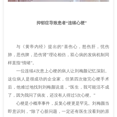
抑郁症导致患者“连续
心梗
”
与《黄帝内经》提出的“喜伤心，怒伤肝，忧伤
肺，思伤脾，恐伤肾”理论相仿，双心病的发病机制同
样直指“情绪”。
一位连续4次患上
心梗
的病人让刘梅颜记忆深刻。
这位病人是很成功的企业家，但第四次做完
心梗
手术
后，他难过地找到刘梅颜说道，“医生，我可能活不成
了，因为我问了病友，还没有人得过5次
心梗
。”
心梗
是小概率事件，反复
心梗
更是罕见。刘梅颜当
即意识到，“除了心脏问题，一定还有医生没看到的原