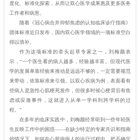
度化、标准化探索，从而让双心医学成果惠及更多医务
工作者和病患。
随着《
冠心病
合并抑郁焦虑的认知临床诊疗指南》
团体标准近日发布，国内双心医学领域的一项标准空白
得以填补。
作为这项标准的牵头起草专家之一，刘梅颜表
示，“一个医生看的病人越多，经验越丰富。但现代医
学的发展单靠经验来推动是远远不够的，一定需要规范
来带动，依靠标准来引领。以双心疾病为例，表面看有
些病人是急性心肌梗死发作，但很多时候
心梗
背后有焦
虑或应激事件，这就进入从单一学科到跨学科的过
程。”
在多年的临床实践中，刘梅颜经常听到一些年轻医
生反映工作中的困惑——在缺少特定的专家共识和指南
的情况下，如何在心脏病病人的诊疗过程中，把不确定