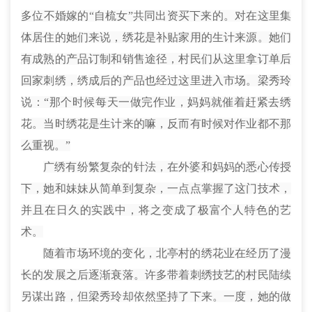
多位不婚嫁的“自梳女”共同出资买下来的。对在这里集
体居住的她们来说，绣花是补贴家用的生计来源。她们
有成熟的产品订制和销售途径，村民们从这里拿订单后
回家刺绣，
绣
成后的产品也经过这里进入市场。梁秀玲
说：“那个时候每天一做完作业，妈妈就催着赶紧去绣
花。当时绣花是生计来的嘛，反而有时候对作业都不那
么重视。”
广绣有纷繁复杂的针法，在外婆和妈
妈的
悉心传授
下，她和妹妹从简单到复杂，一点点掌握了这门技术，
并且在日久的实践中，将之变成了极富个人特色的艺
术。
随着市场环境的变化，北亭村的绣花业在经历了漫
长的发展之后逐渐衰落。许多带着刺绣技艺的村民陆续
另谋出路，但梁秀玲却依然坚持了下来。一度，她的做