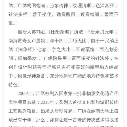
绣。广绣构图饱满，形象传神，纹理清晰，色泽富丽，
针法多样，善于变化。远看醒目，近看精细，繁而不
乱。
据唐人苏颚在《杜阳杂编》所载：“唐永贞元年，
南海贡奇女卢眉娘，年十四，工巧无比，能于一尺绢上
绣《法华经》七卷，字之大小，不逾粟粒，而点划分
明，细如毫发”。广绣除采用丰富而多变的针法外，在
创作设计时还善于把寓意吉祥和美好的愿望融入绣品
中，物像形神兼备，充分地体现广绣的地方特色和艺术
特色。
2006年，广绣被列入国家第一批非物质文化遗产代
表性项目名录；2018年，又列入首批文化和旅游部传统
工艺振兴项目。如果从唐朝算起，广绣在岭南大地上盛
放已有千年。那么，如何让这一古老的传统艺术得以接