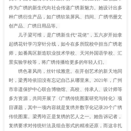
作为广绣的新生代向社会传递广绣新魅力。她设计出多
种广绣衍生产品，如广绣
软装
屏风、
挡
间、广绣书册文
创产品、广绣日用品等。
儿子梁可维，是广绣新生代“花
佬
”，五六岁开始拿
起绣花针学习穿针分线，如今在多所院校中担当广绣老
师，如番禺区新造职业技术学校、天河外国语学校、汇
景实验学校等，将广绣传播给更多的年轻人们。
绣色著
风尚，
丝针续
雅意。在开创艺术
的新天地
同
时，梁秀玲依旧没有忘记自己从哪里来。2021年，广州
市非遗保护中心联合博物馆、高校、传承人、设计师等
多方资源，共同开展了《广绣传统图案研究与转化》项
目课题，其中一项内容就是
复绣
并数字化记录20个
广绣
传统
图案。梁秀玲正是
复
绣的艺人之一。她告诉记者，
复绣
要求对传统针法及组合形式的精准还原，而这
非
扎