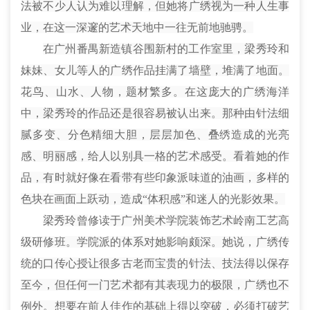
法被不少人认为难以理解，但她将广绣视为一种人生事
业，在这一深邃的艺术天地中一往无前地驰骋。
在广州番禺新造镇谷围新村的工作室里，梁秀玲和
妹妹、女儿等人的广绣作品挂满了墙壁，堆满了地面。
花鸟、山水、人物，题材繁多。在这庞大的广绣海洋
中，梁秀玲的作品还是很容易被认出来。那种由针法细
腻多变、分色精细大胆，层层加色、
叠绣
造成的光亮
感、明丽感，给人以别具一格的艺术感受。看着她的作
品，有时就好像在看带有些印象派味道的油画，多样的
色块在画面上跃动，造成“体积感”和迷人的光影效果。
梁秀玲曾
修读
于广州美术学院装饰艺术岭南工艺高
级研修班。学院派的体系对她影响颇深。她说，广绣传
统的口传心授让很多古老而宝贵的针法、技法得以保存
至今，但任何一门艺术都有其表现力的极限，广绣也不
例外。想要在前人佳作的基础上得以突破，必须打破艺