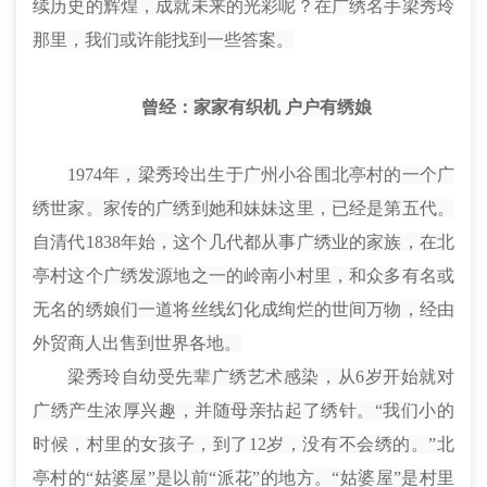
续历史的辉煌，成就未来的光彩呢？在广绣名手梁秀玲
那里，我们或许能找到一些答案。
曾经
：
家家有织机 户户有绣娘
1974年，梁秀玲出生于广州小谷
围
北亭村的一个广
绣世家。家传的广绣到她和妹妹这里，已经是第五代。
自清代1838年始，这个几代都从事广绣业的家族，在北
亭村这个广绣发源地之一的岭南小村里，和众多有名或
无名的绣娘们一道将丝线幻化成绚烂的世间万物，经由
外贸商人出售到世界各地。
梁秀玲自幼受先辈广绣艺术感染，从6岁开始就对
广绣产生浓厚兴趣，并随母亲
拈
起了绣针。“我们小的
时候，村里的女孩子，到了12岁，没有不会绣的。”北
亭村的“姑婆
屋
”是以前“
派
花”的地方。“姑婆
屋
”是村里