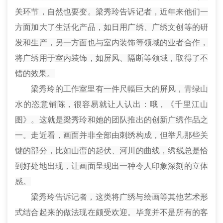
关环节，自然也要变。梁秀玲告诉记者，近年来他们一
方面加大了生活化产品，如日用广绣、广绣文创等的研
发和生产，另一方面也与室内装饰等领域的业者合作，
将广绣用于室内装饰，如屏风、隔断等领域，取得了不
错的效果。
梁秀玲的工作室里有一件尺幅巨大的屏风，青绿山
水的恣意铺陈，很容易就让人认出：哦，《千里江山
图》。这就是梁秀玲和她的团队推出的创新广绣作品之
一。走近看，画面并非全部由刺绣构成，但举凡那些关
键的部分，比如山峦的起伏、河川的曲线，
绣
线总是恰
到好处地出现，让画面呈现出一种令人印象深刻的立体
感。
梁秀玲告诉记者，这类将广绣与绘画等其他艺术形
式结合起来的做法现在颇受欢迎。毕竟并不是所有的客