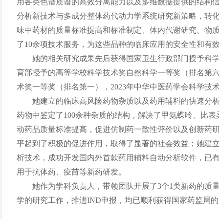
用各类色谱质谱的高效分离能力以及多维数据提供的结构
分析新技术与多成分整体药代动力学系统研究新策略，转化
味中药材的质量标准提高和标准制定、体内代谢研究、物
了10余项技术服务，为这些品种的临床应用的安全性和有
她的相关研究成果先后获得国家卫生行政部门授予科
育部授予的高等学校科学技术奖自然科学一等奖（排名第六）
术奖一等奖（排名第一），2023年中华中医药学会科学技
她建立的临床高风险药物杂质以及药用辅料的快速分析
药物中鉴定了100余种杂质的结构，解决了甲氨蝶呤、比
动药品质量标准提高，促进仿制药一致性评价以及创新药
平起到了积极的促进作用，取得了显著的社会效益；她建
析技术，成功开发国内外首款药用辅料自动分析软件，已
用于抗体药、疫苗等新药研发。
她作为学科负责人，带领团队开展了3个1类新药的质
学的研究工作，推进IND申报，均已顺利获得国家药监局