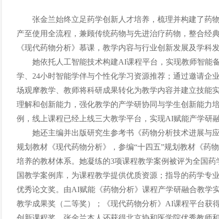
张金兰始终立足药学创新人才培养，梳理并构建了药
产至使用全流程，兼顾传统药物与先进治疗药物，整合经
《现代药物分析》慕课，教学内容与行业创新发展及学科
她依托人工智能技术构建AI课程平台，实现教师智能
学、24小时智能学伴与个性化学习资源推荐；通过邀请企
场观摩教学、教师将科研成果转化为教学内容并建立技能
理解和创新能力，强化教学的产学研协同与学生创新能力
例，线上课程已经上线三大教学平台，实现AI赋能产学研融
她还主编并出版研究生参考书《药物分析技术进展与应
规划教材《现代药物分析》，参编“十四五”规划教材《药
培养的教材体系。她凝练的3项课程教学案例被评为全国药
国教学案例库，为课程教学提供优质资源；指导的药学专业研
优秀论文奖。由AI赋能《药物分析》课程产学研融合教学实
教学成果奖（二等奖）；《现代药物分析》AI课程平台获得
创新课程奖。张金兰本人还获得北京协和医学院优秀教师