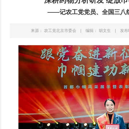
深耕药物分析研发 绽放
——记农工党党员、全国三八
来源： 农工党北京市委会
|
编辑： 胡文生
|
发布时