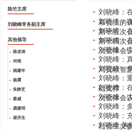
陈竺主席
刘晓峰：在
刘晓峰：
幕会上的
刘晓峰常务副主席
刘晓峰：
第十五次会
刘晓峰：
其他领导
第十四次会
刘晓峰：
次全体会
陈述涛
刘晓峰：
何维
刘晓峰：
局贡献智
姚建年
刘晓峰：
杨震
刘晓峰：
础支撑
朱静芝
刘晓峰：
次全体会
蔡威
刘晓峰：
龚建明
刘晓峰：
谢庆生
刘晓峰:胸
社会主义