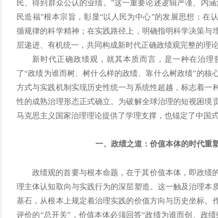
民、得到群众公认的业绩。”这一重要论述逻辑严谨、内涵
民造福”根本宗旨，彰显“以人民为中心”的发展思想；在
循规律的科学精神；在实践路径上，明确指明科学决策与
层递进、有机统一，共同构成新时代正确政绩观完整的理
新时代正确政绩观，就其本质而言，是一种在治理
了“政绩为谁而树、树什么样的政绩、靠什么树政绩”的核
方式与实践机制实现历史性统一与系统性超越，标志着一
性的成熟治理形态正式确立。为破解全球治理的短视困境
马克思主义国家治理理论提供了学理支撑，也锚定了中国
一、政绩之道：价值本体的时代重
政绩观的首要与根本命题，在于其价值本体，即政绩
理主体认知取向与实践行为的深层塑造。这一触及治理本
基石，从根本上规定着治理实践的价值方向与历史坐标。
评价的“总开关”，价值本体必须回答“政绩为谁而创、政