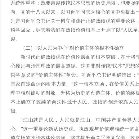
系统性重构：既要超越传统民本思想的历史局限，也要扬弃
向。党的十八大以来，以习近平同志为核心的党中央提出
别是习近平总书记关于树立和践行正确政绩观的重要论述
科学回应，标志着我们在政绩价值根基上开启了以“人民至
越。
（二）“以人民为中心”对价值主体的根本性确立
新时代正确政绩观在价值论层面的根本突破，在于将“
心原则与治国理政的最高遵循。这并非对传统“民本”思想
哲学意义的“价值主体性”革命。习近平总书记明确指出：
国家前途命运的根本力量。”这一根本立场，在价值关系
理中相对被动的对象，升格为历史的创造主体、价值的终
本上确立了政绩的合法性源于人民、政绩的创造依靠人民
辑。
“江山就是人民，人民就是江山。中国共产党领导人
心。”这一重要论断从历史观、执政观与价值观相统一的高
值立场的政治本体论内涵，将其提升至关乎政党兴衰、政