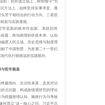
深刻：在价值立场上，鲜明恪守“为
认识方法上，始终坚持实事求是、遵
埋头苦干相结合的行动方向。三者层
论框架与实践遵循。
哲学层面的根本性创新。系统回答
心命题，推动政绩的价值本体、认知
种融贯人民立场、历史思维与制度理
贡献了中国智慧，为发展二十一世纪
式现代化行稳致远的实践航向。
塑与哲学奠基
的终极指向、合法性来源，及其对治
质的元问题，构成政绩观研究的理论
作为统摄政绩认知、施政行为与考核
绩缘何而立”这一核心之问。习近平总