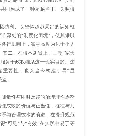
宝贵思想资源，其核心体现为“义利
者共同构成了一种超越当下、关照根
统摄功利、以整体超越局部的认知框
临深刻的“制度化困境”，使其难以
在践行机制上，智慧高度内化于个人
见。其二，在根本逻辑上，王朝“家天
需服务于政权维系这一现实目的。这
端重要性，也为当今构建引导“显
镜鉴。
可测量性与即时反馈的治理理性逐渐
治理成效的价值与正当性，往往与其
体系与管理技术的演进，在提升规范
“可见”与“有效”在实践中易于等