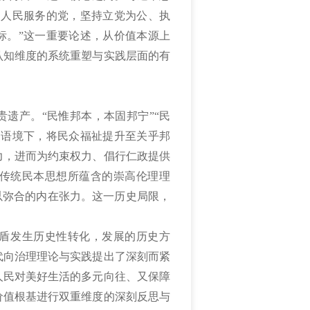
为人民服务的党，坚持立党为公、执
标。”这一重要论述，从价值本源上
认知维度的系统重塑与实践层面的有
遗产。“民惟邦本，本固邦宁”“民
史语境下，将民众福祉提升至关乎邦
力，进而为约束权力、倡行仁政提供
传统民本思想所蕴含的崇高伦理理
以弥合的内在张力。这一历史局限，
。
盾发生历史性转化，发展的历史方
代向治理理论与实践提出了深刻而紧
人民对美好生活的多元向往、又保障
价值根基进行双重维度的深刻反思与