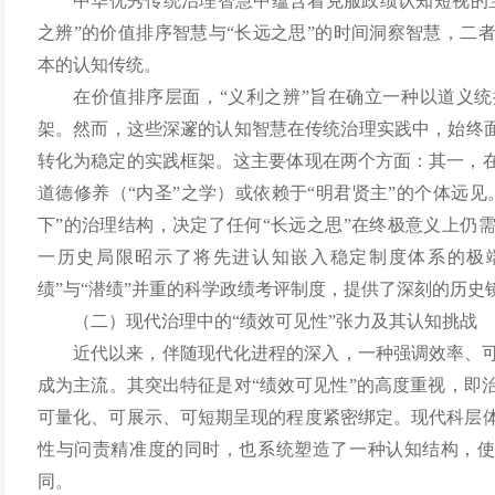
中华优秀传统治理智慧中蕴含着克服政绩认知短视的
之辨”的价值排序智慧与“长远之思”的时间洞察智慧，二
本的认知传统。
在价值排序层面，“义利之辨”旨在确立一种以道义
架。然而，这些深邃的认知智慧在传统治理实践中，始终面
转化为稳定的实践框架。这主要体现在两个方面：其一，
道德修养（“内圣”之学）或依赖于“明君贤主”的个体远
下”的治理结构，决定了任何“长远之思”在终极意义上仍
一历史局限昭示了将先进认知嵌入稳定制度体系的极
绩”与“潜绩”并重的科学政绩考评制度，提供了深刻的历史
（二）现代治理中的“绩效可见性”张力及其认知挑战
近代以来，伴随现代化进程的深入，一种强调效率、
成为主流。其突出特征是对“绩效可见性”的高度重视，即
可量化、可展示、可短期呈现的程度紧密绑定。现代科层
性与问责精准度的同时，也系统塑造了一种认知结构，使得
同。