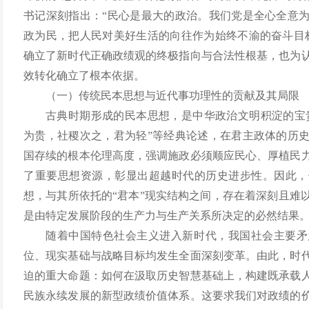
书记深刻指出：“民心是最大的政治。我们党是全心全意
政为民，把人民对美好生活的向往作为始终不渝的奋斗目
确立了新时代正确政绩观的终极指向与合法性根基，也为
效转化确立了根本依据。
（一）传统民本思想与近代事功理性的贡献及其局限
古典时期形成的民本思想，是中华政治文明积淀的宝贵
为贵，社稷次之，君为轻”等经典论述，在君主政体的历
国存续的根本伦理高度，强调施政必须顺应民心、厚植民
了重要思想资源，彰显出超越时代的历史进步性。因此，
想，与其所依托的“君本”现实结构之间，存在着深刻且难
是由特定发展阶段的生产力与生产关系所决定的必然结果
随着中国特色社会主义进入新时代，我国社会主要矛
位、现实基础与战略目标均发生全面深刻变革。由此，时
迫的重大命题：如何在汲取历史智慧基础上，构建既承载
民族永续发展的新型政绩价值体系。这要求我们对政绩的