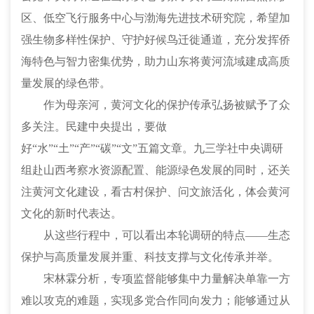
区、低空飞行服务中心与渤海先进技术研究院，希望加
强生物多样性保护、守护好候鸟迁徙通道，充分发挥侨
海特色与智力密集优势，助力山东将黄河流域建成高质
量发展的绿色带。
作为母亲河，黄河文化的保护传承弘扬被赋予了众
多关注。民建中央提出，要做
好
“水”“土”“产”“碳”“文”五篇文章。九三学社中央调研
组赴山西考察水资源配置、能源绿色发展的同时，还关
注黄河文化建设，看古村保护、问文旅活化，体会黄河
文化的新时代表达。
从这些行程中，可以看出本轮调研的特点
——生态
保护与高质量发展并重、科技支撑与文化传承并举。
宋林霖分析，专项监督能够集中力量解决单靠一方
难以攻克的难题，实现多党合作同向发力；能够通过从