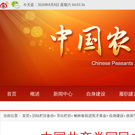
今天是：
2026年8月8日 星期六
04:03:34
首页
概述
新闻中心
自身建设
履职建
当前位置：
首页
»
旧站栏目备份
»
导出栏目
»
鲍林春前进英才基金
»
自身建设
» 政策