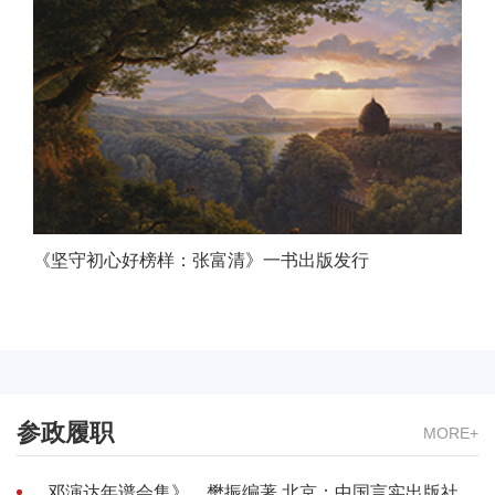
年
的
流
血
牺
牲
都
值
《坚守初心好榜样：张富清》一书出版发行
得”——
回
访
习
近
平
参政履职
MORE+
总
书
邓演达年谱会集》，樊振编著.北京：中国言实出版社.2010.6.