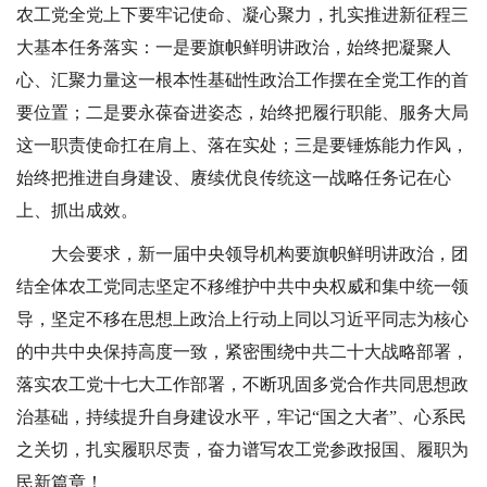
农工党全党上下要牢记使命、凝心聚力，扎实推进新征程三
大基本任务落实：一是要旗帜鲜明讲政治，始终把凝聚人
心、汇聚力量这一根本性基础性政治工作摆在全党工作的首
要位置；二是要永葆奋进姿态，始终把履行职能、服务大局
这一职责使命扛在肩上、落在实处；三是要锤炼能力作风，
始终把推进自身建设、赓续优良传统这一战略任务记在心
上、抓出成效。
大会要求，新一届中央领导机构要旗帜鲜明讲政治，团
结全体农工党同志坚定不移维护中共中央权威和集中统一领
导，坚定不移在思想上政治上行动上同以习近平同志为核心
的中共中央保持高度一致，紧密围绕中共二十大战略部署，
落实农工党十七大工作部署，不断巩固多党合作共同思想政
治基础，持续提升自身建设水平，牢记
“国之大者”、心系民
之关切，扎实履职尽责，奋力谱写农工党参政报国、履职为
民新篇章！