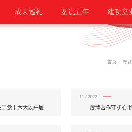
成果巡礼
图说五年
建功立
首页
专题
11
/ 2022
集智聚力促发展 踔厉奋进谱华章 ——农工党十六大以来履行参政党职能综述