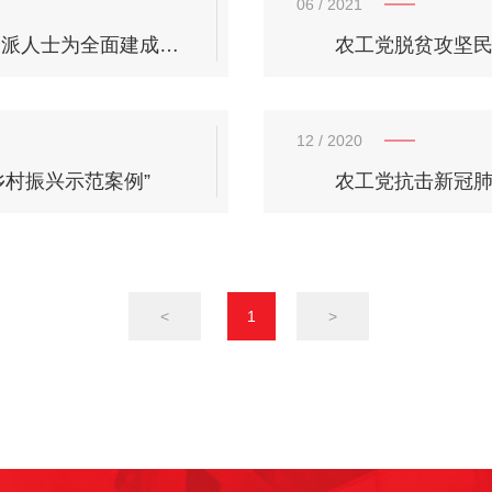
06
/ 2021
农工党荣获“各民主党派、工商联、无党派人士为全面建成小康社会作贡献”多项表彰
农工党脱贫攻坚
12
/ 2020
乡村振兴示范案例”
农工党抗击新冠
<
1
>