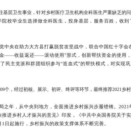
注基层卫生事业，针对
乡村医疗卫生机构全科医生严重缺乏的
学院校毕业生选择做全科医生，投身基层，服务百姓，收到
工党中央
在助力大方县打赢脱贫攻坚战中，联合中国红十字会
计金——收益返还——滚动使用”形式，创新帮扶资金的使用，
了民主党派和群团组织参与“造血式”的帮扶模式，
对实现巩
409个，经过初核、展示、初评、终评等环节，最终推荐2021乡
开局之年，从中央到地方，全面推进乡村振兴步履铿锵。2021
快推进乡村人才振兴的意见》印发，《中共中央国务院关于
月1日起施行，乡村振兴的政策支撑体系不断完善。