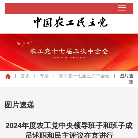
|
首页
|
专题
|
农工党十七届三次中全会
|
图片速
递
图片速递
2024年度农工党中央领导班子和班子成
员述职和民主评议在京进行