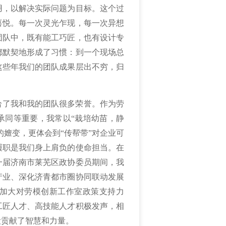
用，以解决实际问题为目标。这个过
喜悦。每一次灵光乍现，每一次异想
团队中，既有能工巧匠，也有设计专
都默契地形成了习惯：到一个现场总
这些年我们的团队成果层出不穷，归
给了我和我的团队很多荣誉。作为劳
承同等重要，我常以“栽培幼苗，静
的嬗变，更体会到“传帮带”对企业可
履职是我们身上肩负的使命担当。在
一届济南市莱芜区政协委员期间，我
产业、深化济青都市圈协同联动发展
加大对劳模创新工作室政策支持力
工匠人才、高技能人才积极发声，相
设贡献了智慧和力量。