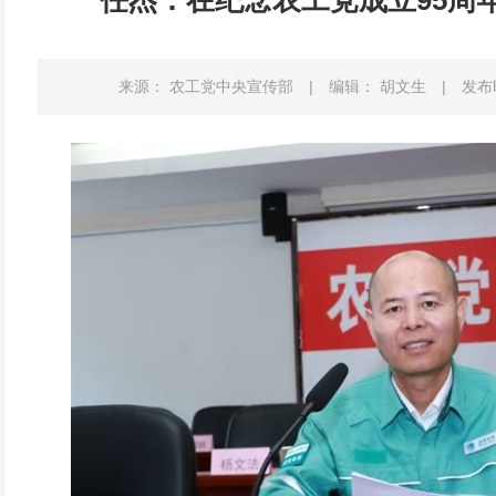
任杰：在纪念农工党成立95周
来源： 农工党中央宣传部
|
编辑： 胡文生
|
发布时