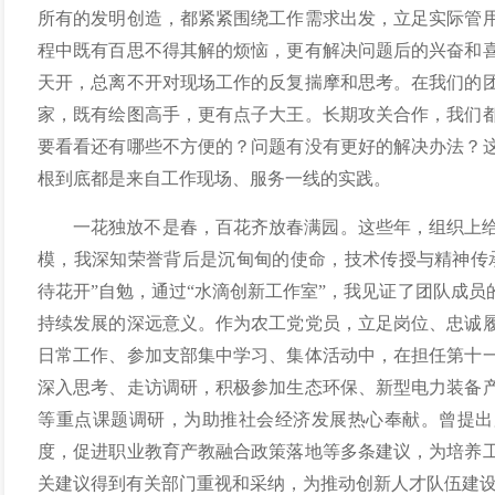
所有的发明创造，都紧紧围绕工作需求出发，立足实际管
程中既有百思不得其解的烦恼，更有解决问题后的兴奋和
天开，总离不开对现场工作的反复揣摩和思考。在我们的
家，既有绘图高手，更有点子大王。长期攻关合作，我们
要看看还有哪些不方便的？问题有没有更好的解决办法？
根到底都是来自工作现场、服务一线的实践。
一花独放不是春，百花齐放春满园。这些年，组织上
模，我深知荣誉背后是沉甸甸的使命，技术传授与精神传
待花开”自勉，通过“水滴创新工作室”，我见证了团队成员
持续发展的深远意义。作为农工党党员，立足岗位、忠诚
日常工作、参加支部集中学习、集体活动中，在担任第十
深入思考、走访调研，积极参加生态环保、新型电力装备
等重点课题调研，为助推社会经济发展热心奉献。曾提出
度，促进职业教育产教融合政策落地等多条建议，为培养
关建议得到有关部门重视和采纳，为推动创新人才队伍建