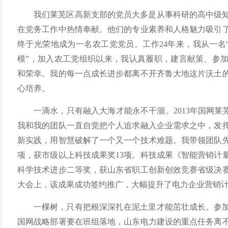
我们莱芜区高新支部的党员大多是从事科研的高中级
在党务工作中热情奉献。他们的专业素养和人格魅力吸引
终于光荣地成为一名农工党党员。工作24年来，我从一名“
模”，加入农工党组织以来，我认真履职，建言献策、参
和荣幸。我的每一点成长进步都离不开齐鲁大地这片沃土
心培养。
一滴水，只有融入大海才能永不干涸。2013年国网莱
我和我的团队一直自觉把个人追求融入企业需求之中，发
新实践，用智慧破解了一个又一个技术难题。我带领团队先
项，获市级以上科技成果奖13项。科技成果《智能营销计
科学技术进步二等奖，获山东省职工创新创效竞赛省级决
大会上，该成果成功签约推广，大幅提升了电力企业营销
一棵树，只有把根深深扎在泥土里才能茁壮成长。参
国网战略部署要在班组落地，山东电力建设的重点任务离