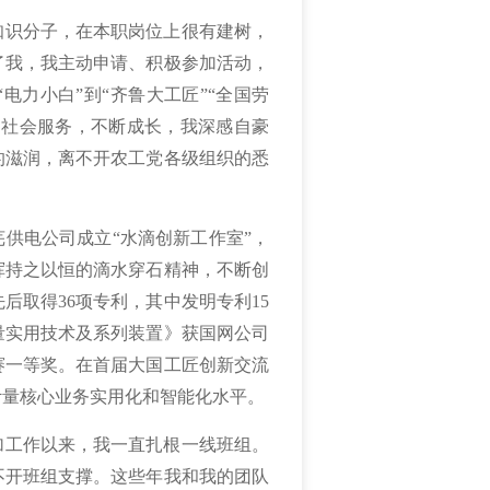
知识分子，在本职岗位上很有建树，
了我，我主动申请、积极参加活动，
电力小白”到“齐鲁大工匠”“全国劳
加社会服务，不断成长，我深感自豪
的滋润，离不开农工党各级组织的悉
芜供电公司成立“水滴创新工作室”，
挥持之以恒的滴水穿石精神，不断创
后取得36项专利，其中发明专利15
量实用技术及系列装置》获国网公司
赛一等奖。在首届大国工匠创新交流
计量核心业务实用化和智能化水平。
加工作以来，我一直扎根一线班组。
不开班组支撑。这些年我和我的团队