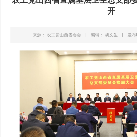
农工党山西省直属基层卫生总支部
开
来源： 农工党山西省委会
|
编辑： 胡文生
|
发布时