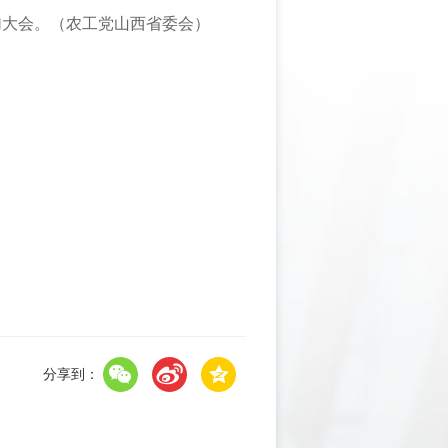
加大会。
（
农工党
山西
省委
会
）
分享到：