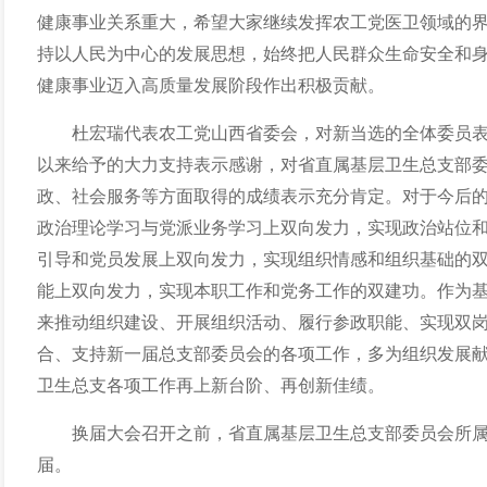
健康事业关系重大，希望大家继续发挥农工党医卫领域的
持以人民为中心的发展思想，始终把人民群众生命安全和
健康事业迈入高质量发展阶段
作出积极贡献。
杜宏瑞代表农工党
山西
省委
会
，对新当选的全体委员
以来
给予的大力支持表示感谢，对
省直属基层卫生总支部
政
、
社会服务
等
方面取得的成绩表示充分肯定
。对于今后
政治
理论学习与党
派业务学习上双向发力，实现政治站位
引导和党员发展上双向发力，实现组织情感和组织基础的
能上双向发力，实现本职工作和党务工作的双建功。
作为
来推动组织建设、开展组织活动、履行参政职能、实现双
合
、
支持新一届
总支部委员会
的各项工作，多为
组织
发展
卫生总支
各项工作再上新台阶
、
再创新佳绩。
换届大会召开之前，省直属基层卫生总支部委员会所
届。