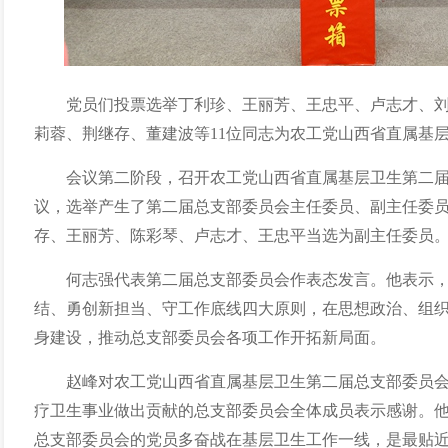
党员们
投票选举丁利珍、王丽芳、王忠平、卢志才、
莉蓉、荆继存、董建波等
11位同志为农工党山西省直属基
会议第二阶段，召开
农工党山西省直属基层卫生第二
议，选举产生了第二届总支部委员会主任委员、副主任委
存、王丽芳、陈彩琴、卢志才、王忠平
当选为副主任委员
何志强
代表
第二
届
总
支部委员会作表态发言。他表示
结、勇创新担当、守工作底线四大原则，
在
思想政治
、组
身建设
，推动
总支部委员会
各项工作开拓新局面。
赵峰
对
农工党山西省直属基层卫生第二届总支部委员
疗卫生事业
做出贡献的
总支部委员会全体
成员表示感谢。
总支部委员会的党员多奋战在基层卫生工作一线，是最贴