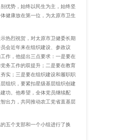
界别优势，始终以民生为主，始终坚
身体健康放在第一位，为太原市卫生
表示热烈祝贺，对
太原市卫健委长期
委员会近年来
在
组织建设
、
参政议
的工作，他
提出三点要求：一是
要在
和党务工作的双提升
；
二是
要在教育
双夯实
；
三是
要在组织建设和履职职
基层组织，要紧扣星级基层组织创建
岗建功。他
希望
，
全体党员
继续
配
献智出力，共同推动农工党省
直基层
属的五个支部和一个小组进行了换