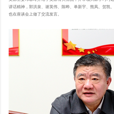
讲话精神，郭洪泉、谢英伟、陈晔、单新宇、熊凤、贺凯
也在座谈会上做了交流发言。