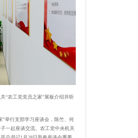
关“农工党党员之家”展板介绍并听
家”举行支部学习座谈会，陈竺、何
分子一起座谈交流。农工党中央机关
近平总书记
1
月
28
日新春座谈会重要