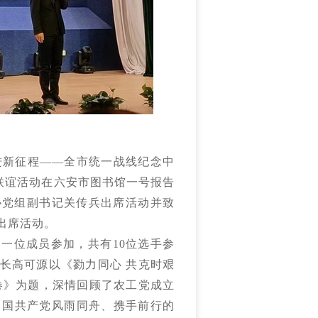
奋进新征程——全市统一战线纪念中
’联谊活动在六安市图书馆一号报告
协党组副书记关传兵出席活动并致
出席活动。
派一位成员参加，共有
10位选手参
长高可源以《勠力同心 共克时艰
卷》为题，深情回顾了农工党成立
中国共产党风雨同舟、携手前行的