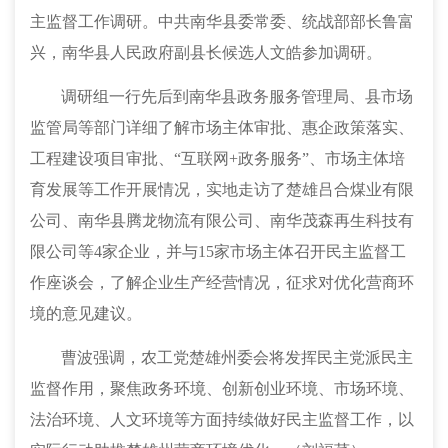
主监督工作调研。
中共南华县委常委、统战部部长鲁富
兴，
南华
县人民政府副县长候选人文皓参加调研。
调研组一行
先后
到
南华县政务服务管理局、县市场
监管局等部门
详细了解市场主体审批、惠企政策落实、
工程建设项目审批、
“互联网+政务服务”
、市场主体培
育发展
等工作开展情况
，实地走访了楚雄吕合煤业有限
公司、
南华县腾龙物流有限公司、南华茂森再生科技有
限公司等
4家企业，并与15家市场主体召开民主监督工
作座谈会，
了解企业生产经营情况
，征求
对优化营商环
境的意见建议。
曹波
强调，农工党
楚雄州委
会
将发挥民主党派民主
监督
作用
，聚焦
政务
环境、
创新创业
环境、
市场
环境、
法治
环境、人文环境等方面
持续做好民主监督工作，
以