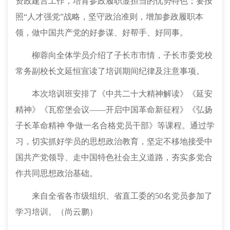
资政建言工作，培育参政履职显担当的优势特色；要按
照“人才强党”战略，坚守政治准则，增加参政履职本
领，做中国共产党的好参谋、好帮手、好同事。
柳蓉向全体学员介绍了子长市市情，子长市委党校
常务副校长文延恒宣读了培训期间纪律及注意事项。
本次培训班安排了《中共二十大精神解读》《延安
精神》《瓦窑堡会议
——开启中国革命新征程》《弘扬
子长革命精神 争做一名合格党员干部》等课程。通过学
习，切实抓好学员的思想政治教育，坚定不移地接受中
国共产党领导、走中国特色社会主义道路，夯实多党合
作共同思想政治基础。
来自全省各市级组织、省直工委的
50名党员参加了
学习培训。（尚云鹏）