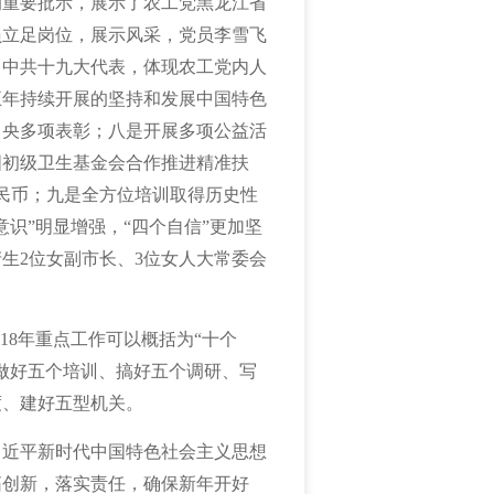
的重要批示，展示了农工党黑龙江省
员立足岗位，展示风采，党员李雪飞
，中共十九大代表，体现农工党内人
五年持续开展的坚持和发展中国特色
中央多项表彰；八是开展多项公益活
国初级卫生基金会合作推进精准扶
民币；九是全方位培训取得历史性
识”明显增强，“四个自信”更加坚
产生
2
位女副市长、
3
位女人大常委会
18
年重点工作可以概括为“十个
做好五个培训、搞好五个调研、写
度、建好五型机关。
习近平新时代中国特色社会主义思想
拓创新，落实责任，确保新年开好