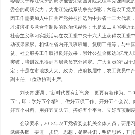
委会关于界江保护的调研报告荣获国务院总理李克强同志
委会的调研实力，为龙江统战系统争光添彩；六是农工党
因工作需要加入中国共产党并被推选为中共省十二大代表
才济济和多党合作制度的政治优越性；七是农工党省委近
社会主义学习实践活动在农工党中央十六大上获得农工党
动硕果累累。相继在省内开展班班通、复明工程等，与中
贫、社会服务工作取得良好效果，累计公益金额达
3
亿元人
突破，培训效果得到基层党员充分肯定。广大党员的“四个意
定；十是在市地级人大、政协、政府换届中，农工党员中
副主任、
1
位政协副主席。
刘长青强调，“新时代要有新气象，更要有新作为。”
20
五”，即：学好五个精神、做好五项工作、开好五个会议、
好五个材料、用好五支队伍、搭好五个平台、立好五项制
会议要求，
2018
年农工党省委会机关全体人员，要用
武装头脑，要进一步统一思想，凝聚共识，明确思路，开