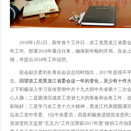
2018
年
1
月
2
日
，新年首个工作日，农工党黑龙江省委
年工作、部署
2018
年重点任务，确保新年顺利开局。在会
报，并提出
2018
年工作设想。
驻会副主委刘长青在会议总结时指出，
2017
年是很不
生。
回望农工党黑龙江省委会这一年的变化，至少有十件
上下积极深入学习宣传贯彻中共十九大和中共省第十二次
心入脑；二是圆满完成农工党省七大的筹备和会务工作，
影响好；三是学习农工党十六大精神，黑龙江代表团圆满
位农工党中常委、
1
位中央委员；四是积极推进脱贫攻坚民
贫攻坚民主监督“五五六”工作法荣获
2017
年度“政协工作创