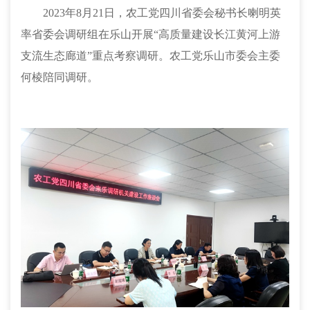
2023年8月21日，
农工党
四川省委
会秘书长喇明英
率省委会
调研组
在
乐山开展
“高质量建设长江黄河上游
支流生态廊道”重点考察调研。
农工党乐山市委会主委
何棱陪同调研。