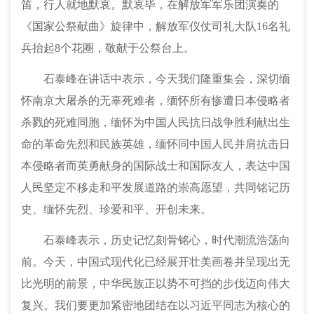
笛，行人就地默哀。默哀毕，在解放军军乐团演奏的
《国家公祭献曲》旋律中，解放军仪仗司礼大队16名礼
兵抬起8个花圈，敬献于公祭台上。
石泰峰在讲话中表示，今天我们隆重集会，深切缅
怀南京大屠杀的无辜死难者，缅怀所有惨遭日本侵略者
杀戮的死难同胞，缅怀为中国人民抗日战争胜利献出生
命的革命先烈和民族英雄，缅怀同中国人民并肩抗击日
本侵略者而英勇献身的国际战士和国际友人，表达中国
人民坚定不移走和平发展道路的崇高愿望，共同铭记历
史、缅怀先烈、珍爱和平、开创未来。
石泰峰表示，历史记忆刻骨铭心，时代潮流浩荡向
前。今天，中国式现代化已经展开壮美画卷并呈现出无
比光明的前景，中华民族正以势不可挡的步伐迈向伟大
复兴。我们要更加紧密地团结在以习近平同志为核心的