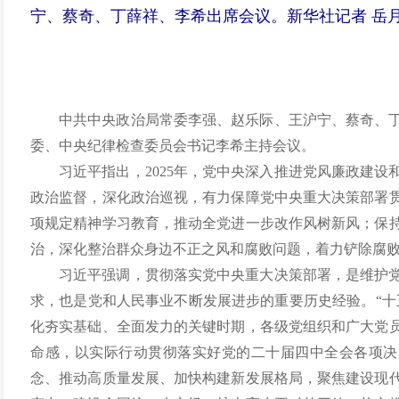
宁、蔡奇、丁薛祥、李希出席会议。新华社记者 岳月
中共中央政治局常委李强、赵乐际、王沪宁、蔡奇、
委、中央纪律检查委员会书记李希主持会议。
习近平指出，2025年，党中央深入推进党风廉政建
政治监督，深化政治巡视，有力保障党中央重大决策部署
项规定精神学习教育，推动全党进一步改作风树新风；保
治，深化整治群众身边不正之风和腐败问题，着力铲除腐
习近平强调，贯彻落实党中央重大决策部署，是维护
求，也是党和人民事业不断发展进步的重要历史经验。“十
化夯实基础、全面发力的关键时期，各级党组织和广大党
命感，以实际行动贯彻落实好党的二十届四中全会各项决
念、推动高质量发展、加快构建新发展格局，聚焦建设现