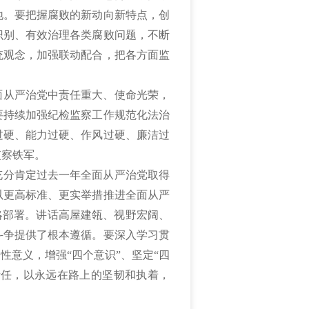
地。要把握腐败的新动向新特点，创
识别、有效治理各类腐败问题，不断
统观念，加强联动配合，把各方面监
面从严治党中责任重大、使命光荣，
要持续加强纪检监察工作规范化法治
过硬、能力过硬、作风过硬、廉洁过
监察铁军。
充分肯定过去一年全面从严治党取得
以更高标准、更实举措推进全面从严
略部署。讲话高屋建瓴、视野宏阔、
斗争提供了根本遵循。要深入学习贯
性意义，增强“四个意识”、坚定“四
责任，以永远在路上的坚韧和执着，