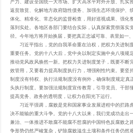
产力、建设全国统一大市场、扩大高水平对外开放、扎实
返贫致贫、化解地方政府隐性债务、加强生态环境保护、
体化、精准化、常态化的监督检查，用好巡视成果、强化
落到实处。各地区各部门要结合实际，认真探索贯彻落实
径。今年地方将开始换届，要把真正忠诚可靠、表里如一
习近平指出，党的自我革命重在治权，把权力关进制
重要任务。党的十八大后，党中央以制定实施中央八项规
推动党风政风焕然一新。把权力关进制度笼子，既要不断
效管用，又要着力提高制度执行力，增强刚性约束。要坚
制度没有特权、执行法规制度没有例外，确保制度规定真正
头执行制度。要加强法规制度宣传教育，引导党员、干部
提高党务、政务的透明度，让权力在阳光下运行。
习近平强调，腐败是党和国家事业发展进程中的拦路
决不能输的重大斗争。党的十八大以来，我们党成功走出
兼治、一体推进不敢腐不能腐不想腐的中国特色反腐败之
争形势仍然严峻复杂，铲除腐败滋生土壤和条件任务仍然