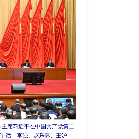
委主席习近平在中国共产党第二
讲话。李强、赵乐际、王沪