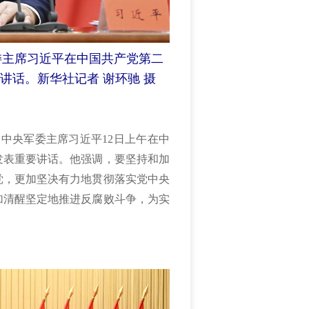
委主席习近平在中国共产党第二
讲话。新华社记者 谢环驰 摄
、中央军委主席习近平12日上午在中
发表重要讲话。他强调，要坚持和加
党，更加坚决有力地贯彻落实党中央
加清醒坚定地推进反腐败斗争，为实