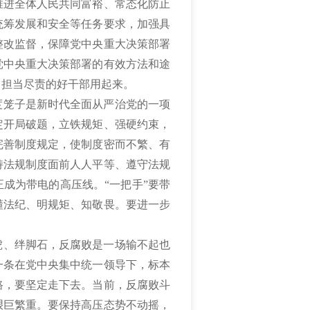
推进全体人民共同富裕、常态化防止
统筹发展和安全等任务要求，加强具
整改监督，保障党中央重大决策部署
党中央重大决策部署的有效方法和途
、担当尽责的好干部用起来。
度笼子是新时代全面从严治党的一项
定开局破题，立铁规矩、强硬约束，
完善制度规定，使制度密而不繁、有
持法规制度面前人人平等、遵守法规
成为带电的高压线。“一把手”要带
懂法纪、明规矩、知敬畏。要进一步
虎、绊脚石，反腐败是一场输不起也
一条在党中央集中统一领导下，标本
路，要坚定走下去。当前，反腐败斗
艰巨繁重。要保持高压态势不动摇，