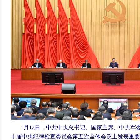
1月12日，中共中央总书记、国家主席、中央军
十届中央纪律检查委员会第五次全体会议上发表重要