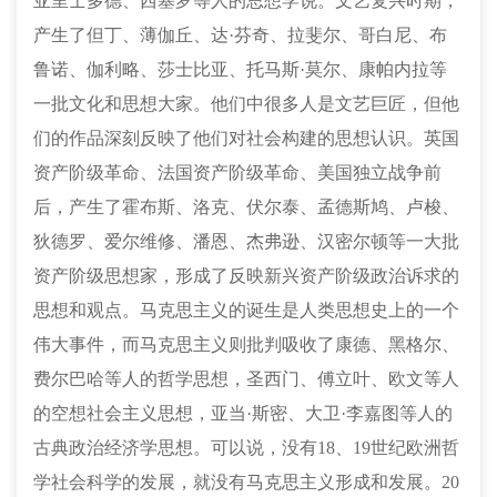
亚里士多德、西塞罗等人的思想学说。文艺复兴时期，
产生了但丁、薄伽丘、达·芬奇、拉斐尔、哥白尼、布
鲁诺、伽利略、莎士比亚、托马斯·莫尔、康帕内拉等
一批文化和思想大家。他们中很多人是文艺巨匠，但他
们的作品深刻反映了他们对社会构建的思想认识。英国
资产阶级革命、法国资产阶级革命、美国独立战争前
后，产生了霍布斯、洛克、伏尔泰、孟德斯鸠、卢梭、
狄德罗、爱尔维修、潘恩、杰弗逊、汉密尔顿等一大批
资产阶级思想家，形成了反映新兴资产阶级政治诉求的
思想和观点。马克思主义的诞生是人类思想史上的一个
伟大事件，而马克思主义则批判吸收了康德、黑格尔、
费尔巴哈等人的哲学思想，圣西门、傅立叶、欧文等人
的空想社会主义思想，亚当·斯密、大卫·李嘉图等人的
古典政治经济学思想。可以说，没有18、19世纪欧洲哲
学社会科学的发展，就没有马克思主义形成和发展。20