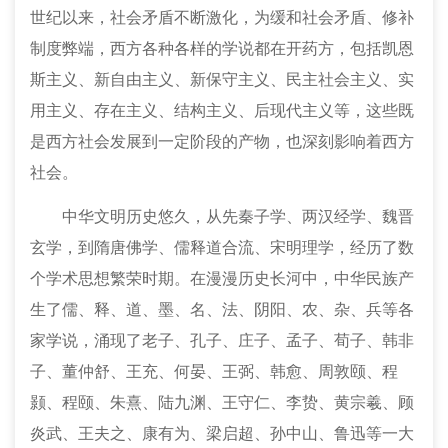
世纪以来，社会矛盾不断激化，为缓和社会矛盾、修补
制度弊端，西方各种各样的学说都在开药方，包括凯恩
斯主义、新自由主义、新保守主义、民主社会主义、实
用主义、存在主义、结构主义、后现代主义等，这些既
是西方社会发展到一定阶段的产物，也深刻影响着西方
社会。
中华文明历史悠久，从先秦子学、两汉经学、魏晋
玄学，到隋唐佛学、儒释道合流、宋明理学，经历了数
个学术思想繁荣时期。在漫漫历史长河中，中华民族产
生了儒、释、道、墨、名、法、阴阳、农、杂、兵等各
家学说，涌现了老子、孔子、庄子、孟子、荀子、韩非
子、董仲舒、王充、何晏、王弼、韩愈、周敦颐、程
颢、程颐、朱熹、陆九渊、王守仁、李贽、黄宗羲、顾
炎武、王夫之、康有为、梁启超、孙中山、鲁迅等一大