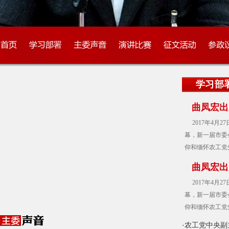
学习部
曲凤宏出
心，继续
2017年4
幕，新一届市委
仰和缅怀农工党
作初心，继续携
曲凤宏出
曲凤宏出席活动
心，继续
2017年4
幕，新一届市委
仰和缅怀农工党
作初心，继续携
·
农工党中央副