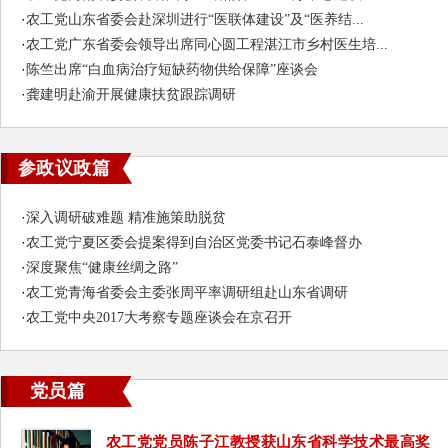
·
农工党山东省委会赴深圳进行“医联体建设”及“医养结...
·
农工党广东省委会领导出席同心圆工程湛江市乡村医生培...
·
陈竺出席“白血病治疗短缺药物供给保障”座谈会
·
龚建明赴渝开展健康扶贫跟踪调研
参政议政篇
·
深入调研破难题 精准施策助脱贫
·
农工党宁夏区委会提案得到自治区党委书记石泰峰督办
·
深度聚焦“健康丝绸之路”
·
农工党青海省委会主委张周平率调研组赴山东省调研
·
农工党中央2017大考察专题座谈会在京召开
党员篇
农工党党员陈子江教授获山东省科学技术最高奖