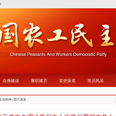
8
自身建设
履职建言
党史纵览
党员风采
全会精神
» 图片速递