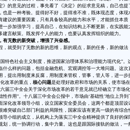
定》的意见的过程，
事先看了《决定》的征求意见稿，自己
也
提
，也是一种考验。提得好不好，提得准不准，既体现态度，体现
肯建议的重要因素，只有具备较高的能力和水平，才能抓住本质
进一步加强学
习，提高自己，在知识结构上不断更新，在实践能
多建言献策。既发挥个人的能力，也要认真发挥组织的能力。
，有无数的新突破，增强了兴奋感。
程，就受到了无数的新的思维，新的观点，新的任务，新的做法
国特色社会主义制度，推进国家治理体系和治理能力现代化”。
临什么样的问题，包括金融危机、宏观调控等一大堆问题。这次
用，提出用制度来反腐，用制度来管权，管事，管人等，进一步
深化改革的重点，
核心问题
是处理好政府和市场的关系，使市场
十六届三中全会关于深化市场改革的若干意见就已经确立了市场化
性作用”。十八届三中全会公报中，市场由‘基础性’地位上升到
面深化改革领导小组，设立国家安全委员会，这两个都是顶层设
很难突破自己部门利益的局限性，国家应该有更高一级的有综合
领导小组的成立，从机构上为落实三中全会精神提供了良好的保
规划，统一协调行动，集中力量。这也是跟国际接轨的做法，一