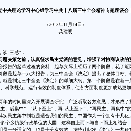
党中央理论学习中心组学习中共十八届三中全会精神专题座谈会
（
2013
年
11
月
14
日）
龚建明
谈“三感”：
问题决策之前，认真征求民主党派的意见，增强了对协商议政的
会报告的起草过程的资料，起草实际上经历了两个阶段，花了近
阶段是起草十八大报告，为三中全会《决定》提出了总体目标、
，就是制定三中全会《决定》的详细大纲。第二个阶段是在新一
备、科学规范、运行有效的制度体系，使各方面制度更加成熟更加
。
两年的时间里深入开展调查研究、广泛听取各方意见，才形成了
主、后集中”，“从下至上”，再“从上至下”，“再民主、再集中
其实民主集中制就是适合我们的民主，中国作为一个拥有十几亿
0
多个乡镇级行政单位的大国，这样自上而下与自下而上相结合
明是十分适宜的，也是十分有效的。
据统计此次《决定》一共征