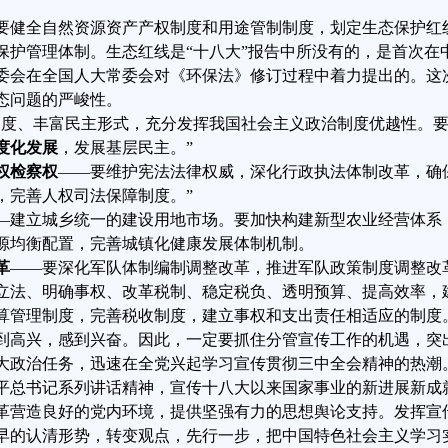
要健全自然资源资产产权制度和用途管制制度，划定生态保护红
保护管理体制。生态红线是“十八大”报告中所没有的，是首次在
委会在全国人大常委会对《环保法》修订过程中着力提出的。这
态问题的严峻性。
制度、丰富民主形式，充分发挥我国社会主义政治制度优越性。
度化发展
，发展基层民主。”
权检察权
——要维护宪法法律权威，深化行政执法体制改革，确
，完善人权司法保障制度。”
—建立城乡统一的建设用地市场。要加快构建新型农业经营体系
源均衡配置，完善城镇化健康发展体制机制。
革
——要深化军队体制编制调整改革，推进军队政策制度调整改
立法、明确事权、改革税制、稳定税负、透明预算、提高效率，
算管理制度，完善税收制度，建立事权和支出责任相适应的制度
到高兴，感到兴奋。因此，一定要抓住分管宣传工作的机遇，突
大政治任务，迅速在全党兴起学习宣传贯彻三中全会精神的热潮
平总书记系列讲话精神，宣传十八大以来国家事业的新进展新成
革营造良好的党内环境，提供坚强有力的思想舆论支持。发挥宣
早的认清形势，转变观点，先行一步，把中国特色社会主义学习