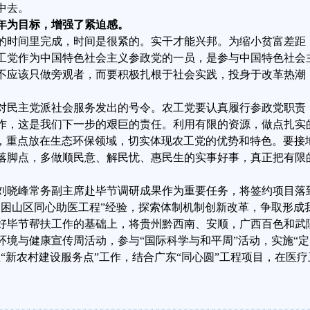
中去。
年为目标，增强了紧迫感。
的时间里完成，时间是很紧的。实干才能兴邦。为缩小贫富差距
工党作为中国特色社会主义参政党的一员，是参与中国特色社会
不应该只做旁观者，而要积极扎根于社会实践，投身于改革热潮
对民主党派社会服务发出的号令。农工党要认真履行参政党职责
作，这是我们下一步的艰巨的责任。利用有限的资源，做点扎实
，重点放在生态环保领域，切实体现农工党的优势和特色。要接
落脚点，多做顺民意、解民忧、惠民生的实事好事，真正把有限
刘晓峰常务副主席赴毕节调研成果作为重要任务，将签约项目落
贫困山区同心助医工程”经验，探索体制机制创新改革，争取形成
好毕节帮扶工作的基础上，将贵州黔西南、安顺，广西百色和武
境与健康宣传周活动，参与“国际科学与和平周”活动，实施“定
“新农村建设服务点”工作，结合广东“同心圆”工程项目，在医