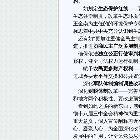
构。
如划定
生态保护红线
——
生态补偿制度，改革生态环境
王金南为主任的的环境保护专
标志着中共中央充分认识到生
还有如“更加注重健全民主
进
，推进
协商民主广泛多层制
确保依法
独立公正行使审判
察权，健全司法权力运行机制
赋予
农民更多财产权利
—
进城乡要素平等交换和公共资
深化
军队体制编制调整改
深化
财税体制
改革——完善
和地方两个积极性。要改进预
看到如此之多的新东西，感
彻十八届三中全会精神作为重
重大意义，深入宣传阐释习近
心、凝聚人心，为全面深化改
发展中的作用，让全体党员尽