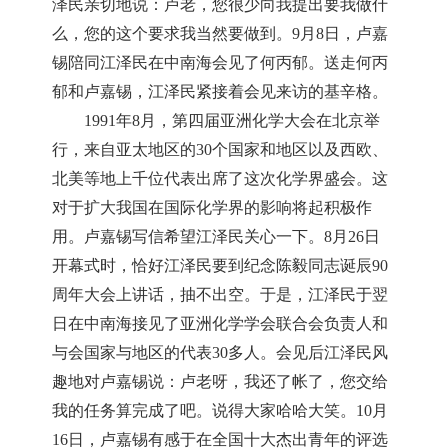
泽民亲切地说：卢老，您很少向我提出要我做什
么，您的这个要求我当然要做到。9月8日，卢嘉
锡陪同江泽民在中南海会见了何丙郁。送走何丙
郁和卢嘉锡，江泽民紧接着会见来访的基辛格。
1991年8月，第四届亚洲化学大会在北京举
行，来自亚太地区的30个国家和地区以及西欧、
北美等地上千位代表出席了这次化学界盛会。这
对于扩大我国在国际化学界的影响将起积极作
用。卢嘉锡写信希望江泽民关心一下。8月26日
开幕式时，恰好江泽民要到纪念陈毅同志诞辰90
周年大会上讲话，抽不出空。于是，江泽民于翌
日在中南海接见了亚洲化学学会联合会负责人和
与会国家与地区的代表30多人。会见后江泽民风
趣地对卢嘉锡说：卢老呀，我还了帐了，您交给
我的任务算完成了吧。说得大家哈哈大笑。10月
16日，卢嘉锡有感于在全国十大杰出青年的评选