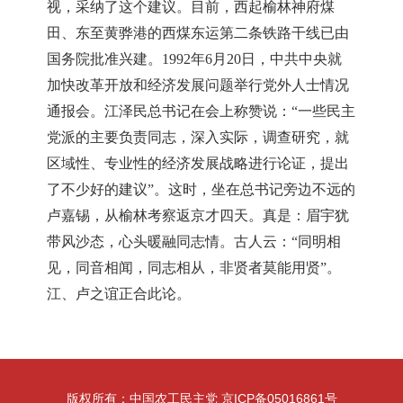
视，采纳了这个建议。目前，西起榆林神府煤
田、东至黄骅港的西煤东运第二条铁路干线已由
国务院批准兴建。1992年6月20日，中共中央就
加快改革开放和经济发展问题举行党外人士情况
通报会。江泽民总书记在会上称赞说：“一些民主
党派的主要负责同志，深入实际，调查研究，就
区域性、专业性的经济发展战略进行论证，提出
了不少好的建议”。这时，坐在总书记旁边不远的
卢嘉锡，从榆林考察返京才四天。真是：眉宇犹
带风沙态，心头暖融同志情。古人云：“同明相
见，同音相闻，同志相从，非贤者莫能用贤”。
江、卢之谊正合此论。
版权所有：中国农工民主党 京ICP备05016861号