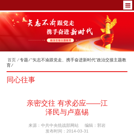
首页
⁄
专题
⁄
“矢志不渝跟党走、携手奋进新时代”政治交接主题教
育
⁄
同心往事
亲密交往 有求必应——江
泽民与卢嘉锡
来源：中共中央统战部网站
编辑：郭岩
发布时间：2014-03-31