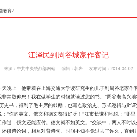
题教育
⁄
江泽民到周谷城家作客记
来源：中共中央统战部网站
编辑：郭岩
发布时间：2014-04-02
天晚上，他带着在上海交通大学读研究生的儿子到周谷老家作客
我非常敬仰您！我在做学生的时候就读过您的书。”周谷老高兴地
写历史书，得到了毛主席的鼓励，也写点政治史、形式逻辑与辩证
：“你的英文、俄文和德文都很好呀！”江市长谦和地说：“哪
工作过，俄文还能应付。德文就不如英文。”交谈中，两人不时以
，还谈诗论词，相互对背诗句。时间不知不觉过去了许久，直到儿