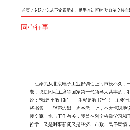
首页
⁄
专题
⁄
“矢志不渝跟党走、携手奋进新时代”政治交接主
同心往事
江泽民从北京电子工业部调任上海市长不久，一
老，您是同毛主席等国家第一代领导人共事的，
说：“我是个教书匠，一生就是教书写书。主要
将书名—一轻声念出。周谷老一听，不无惊讶地说
俄文嘛，也与工作有关，我曾在列宁格勒学习和
哲学，又是时事新闻又是经济、市政、民俗民情