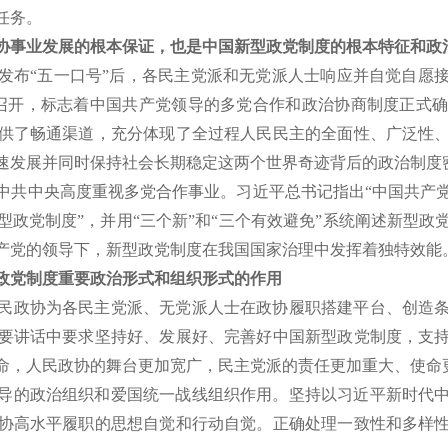
任务。
协事业发展的根本保证，也是中国新型政党制度的根本特征和政
央发布“五一口号”后，各民主党派和无党派人士响应并自觉自愿接
召开，标志着中国共产党领导的多党合作和政治协商制度正式
供了畅通渠道，充分体现了全过程人民民主的全面性、广泛性
速发展并同时保持社会长期稳定这两个世界奇迹背后的政治制度
中共中央高度重视多党合作事业。习近平总书记指出“中国共产
政党制度”，并用“三个新”和“三个有效避免”系统阐述新型
产党的领导下，新型政党制度在我国国家治理中发挥着独特效能
政党制度重要政治形式和组织形式的作用
人民政协为各民主党派、无党派人士在政协履职搭建平台、创造
重要讲话中要求坚持好、发展好、完善好中国新型政党制度，支
命，人民政协的舞台更加宽广，民主党派的责任更加重大、使命
导的政治组织和爱国统一战线组织作用。坚持以习近平新时代
协高水平履职的思想自觉和行动自觉。正确处理一致性和多样