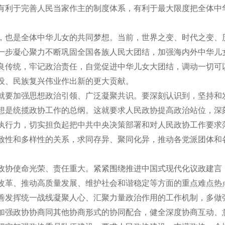
有利于完善人民当家作主的制度体系，有利于最大限度把全体中
，也是全体中华儿女的共同梦想。当前，世界之变、时代之变、
一步凝心聚力不断巩固全国各族人民大团结，加强海内外中华儿
良传统，牢记政治责任，自觉促进中华儿女大团结，调动一切可
建设、民族复兴伟业作出新的更大贡献。
就要加强思想政治引领、广泛凝聚共识。要深刻认识到，坚持和
想是统揽政协工作的总纲。这就要求人民政协提高政治站位，深
执行力，切实担负起把中共中央决策部署和对人民政协工作要求
致性和多样性的关系，求同存异、聚同化异，推动各党派团体和
政协使命光荣、责任重大。紧紧围绕推进中国式现代化议政建言
改革、推动高质量发展、维护社会和谐稳定等方面的重点难点热
善发挥统一战线凝聚人心、汇聚力量政治作用的工作机制，多做
加强政协协商同其他协商形式的协同配合，健全深度协商互动、