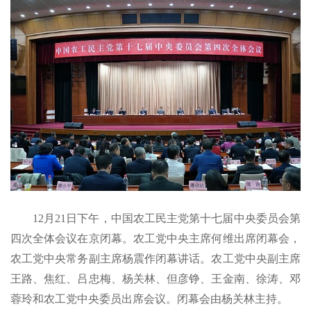
12月21日下午，中国农工民主党第十七届中央委员会第
四次全体会议在京闭幕。农工党中央主席何维出席闭幕会，
农工党中央常务副主席杨震作闭幕讲话。农工党中央副主席
王路、焦红、吕忠梅、杨关林、但彦铮、王金南、徐涛、邓
蓉玲和农工党中央委员出席会议。闭幕会由杨关林主持。