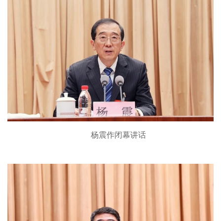
杨震作闭幕讲话