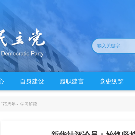
心
自身建设
履职建言
党史纵览
”75周年
-
学习解读