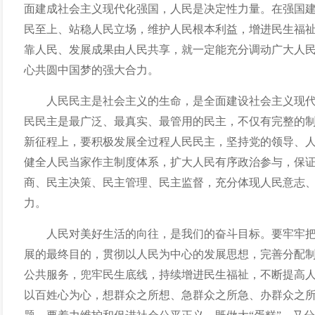
面建成社会主义现代化强国，人民是决定性力量。在强国
民至上、站稳人民立场，维护人民根本利益，增进民生福
靠人民、发展成果由人民共享，就一定能充分调动广大人
心共圆中国梦的强大合力。
人民民主是社会主义的生命，是全面建设社会主义现
民民主是最广泛、最真实、最管用的民主，不仅有完整的
新征程上，要积极发展全过程人民民主，坚持党的领导、
健全人民当家作主制度体系，扩大人民有序政治参与，保
商、民主决策、民主管理、民主监督，充分体现人民意志
力。
人民对美好生活的向往，是我们的奋斗目标。要牢牢
展的最终目的，贯彻以人民为中心的发展思想，完善分配
公共服务，兜牢民生底线，持续增进民生福祉，不断提高
以百姓心为心，想群众之所想、急群众之所急、办群众之