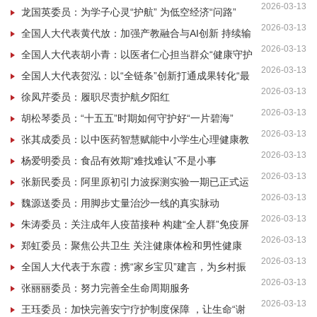
2026-03-13
龙国英委员：为学子心灵“护航” 为低空经济“问路”
2026-03-13
全国人大代表黄代放：加强产教融合与AI创新 持续输
2026-03-13
送高素质产业人才
全国人大代表胡小青：以医者仁心担当群众“健康守护
2026-03-13
者”
全国人大代表贺泓：以“全链条”创新打通成果转化“最
2026-03-13
后一公里”
徐凤芹委员：履职尽责护航夕阳红
2026-03-13
胡松琴委员：“十五五”时期如何守护好“一片碧海”
2026-03-13
张其成委员：以中医药智慧赋能中小学生心理健康教
2026-03-13
育
杨爱明委员：食品有效期“难找难认”不是小事
2026-03-13
张新民委员：阿里原初引力波探测实验一期已正式运
2026-03-13
行
魏源送委员：用脚步丈量治沙一线的真实脉动
2026-03-13
朱涛委员：关注成年人疫苗接种 构建“全人群”免疫屏
2026-03-13
障
郑虹委员：聚焦公共卫生 关注健康体检和男性健康
2026-03-13
全国人大代表于东霞：携“家乡宝贝”建言，为乡村振
2026-03-13
兴“代言”
张丽丽委员：努力完善全生命周期服务
2026-03-13
王珏委员：加快完善安宁疗护制度保障 ，让生命“谢