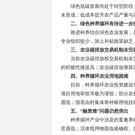
绿色低碳发展尚处于转型阶段
未形成；低成本提升农产品产量与
二、绿色种养循环有待进一步
推进种养结合绿色农业发展，
专业组织较少，加上补贴政策缺乏
三、农业碳排放交易机制未完
当前农业碳排放权交易机制未
的积极性难提高；农业碳排放测算
四、种养循环农业用地
困难
目前，种养循环农业投资建设
项目用地审批等极为谨慎；部分农
愿低；假若由村集体将种粮用地挂
五、
“融资难”
问题仍然突出
种养循环产业中
涉及的
畜禽养
意愿低；活体抵押物面临难确权、