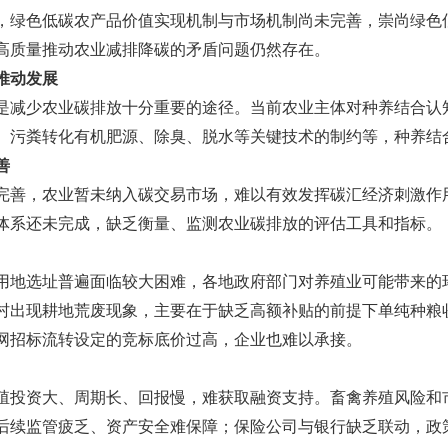
，绿色低
碳农产品价值实现机制
与市场机制尚未完善，崇尚绿色
高质量推动农业减排降碳的矛盾问题仍然存在。
推动发展
是减少农业碳排放十分重要的途径。当前农业主体对种养结合认
、污
粪
转化有机肥源、除臭、脱水等关键技术的制约等，种养结
善
完善，农业暂未纳入碳交易市场，难以有效发挥碳汇经济刺激作
体系还未完成，缺乏衡量、监测农业碳排放的评估工具和指标。
用地选址普遍面临较大困难，各地政府部门对养殖业可能带来的
村出现耕地荒废现象，主要在于缺乏高额补贴的前提下单纯种粮
网招标流转设定的竞标底价过高，企业也难以承接。
殖投资大、周期长、回报慢，难获取融资支持。畜禽养殖风险和
后续监管疲乏、资产安全难保障；保险公司与银行缺乏联动，政