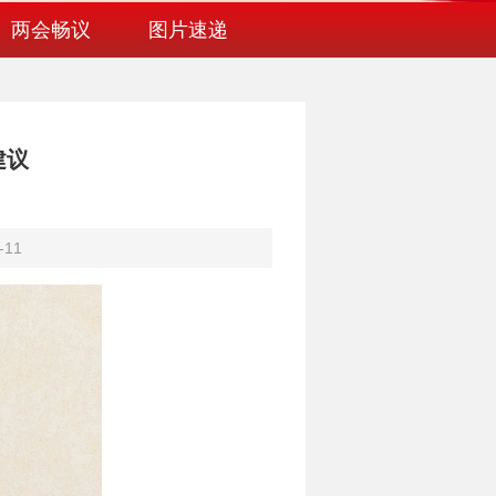
两会畅议
图片速递
建议
-11