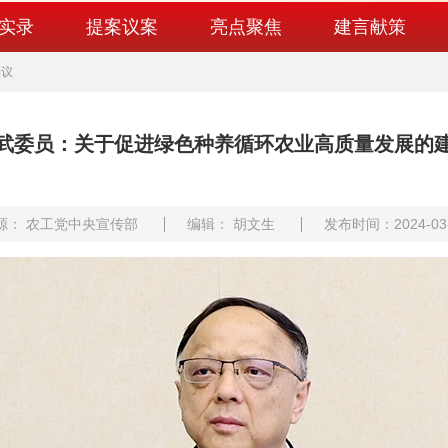
实录
提案议案
亮点聚焦
建言献策
畅议
武委员：关于促进绿色种养循环农业高质量发展的
源： 农工党中央宣传部
编辑： 胡文生
发布时间：2024-03