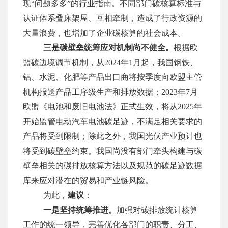
现“问题多多”的行业指南。不同部门碳核算标准与
认证体系叠床架屋、互相牵制，造成了行政资源的
大量浪费，也增加了企业碳核算的社会成本。
三是
碳
壁垒统筹应对机制尚不健全。
根据欧
盟碳边境调节机制，从2024年1月起，我国钢铁、
铝、水泥、化肥等产品出口商将按季度向欧盟主管
机构报送产品工序
级
生产和排放数据；2023年7月
欧盟《电池和废旧电池法》正式生效，将从2025年
开始监管电动汽车电池碳足迹，不满足相关要求的
产品将受到限制；除此之外，我国光伏产业预计也
将受到
碳
壁垒约束。我国尚没有部门牵头构建与碳
壁垒相关的碳排放核算方法以及规范的碳足迹数据
库来应对潜在的贸易和产业链风险。
为此，
建议
：
一是坚持统筹推进。
加强对碳排放统计核算
工作的统一领导，完善优化各部门的职责、分工、