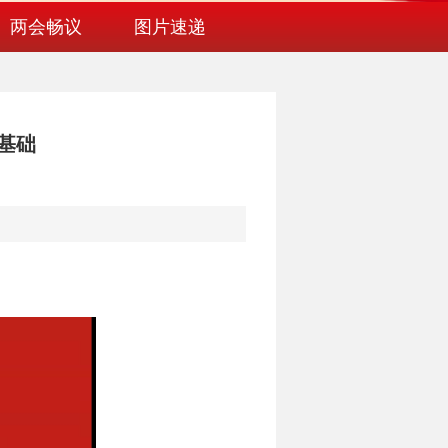
两会畅议
图片速递
基础