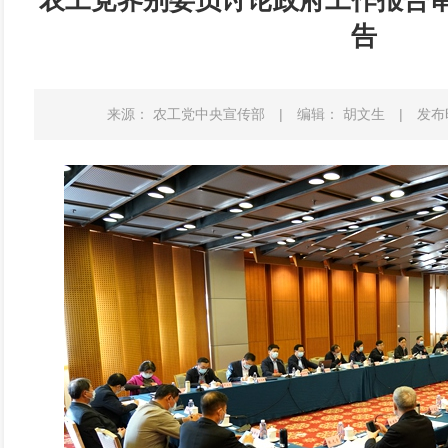
农工党界别委员讨论政府工作报告
告
来源： 农工党中央宣传部
|
编辑： 胡文生
|
发布时