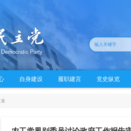
心
自身建设
履职建言
党史纵览
直通