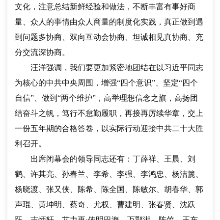
文化，注意总结新鲜经验和做法，不断丰富有事好商
量、众人的事情由众人商量的制度化实践，真正做到遇
到问题多协商、双向互动会协商、坦诚相见真协商、充
分交流深协商。
汪洋强调，我们要更加紧密地团结在以习近平同志
为核心的中共中央周围，增强
“四个意识”、坚定“四个
自信”、做到“两个维护”，高举理想信念之旗，高扬团
结奋斗之帆，笃行不怠勤履职，再接再厉续华章，交上
一份五年期的合格答卷，以实际行动迎接中共二十大胜
利召开。
出席闭幕会的领导同志还有：丁薛祥、王晨、刘
鹤、许其亮、孙春兰、李希、李强、李鸿忠、杨洁篪、
杨晓渡、张又侠、陈希、陈全国、陈敏尔、胡春华、郭
声琨、黄坤明、蔡奇、尤权、曹建明、张春贤、沈跃
跃、吉炳轩、艾力更
·依明巴海、万鄂湘、陈竺、王东